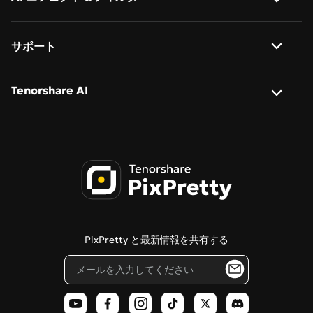
バッチ画像編集
AI 画像拡張
Nano Banana
バッチ画像リサイズ
写真をアニメ化
サポート
AI フィギュア生成
Nano Banana Pro
バッチ画像リネーム
ジブリ風 AI スタイル
Qwen-Image-2.0
私たちについて
Tenorshare AI
バッチ画像変換
AI カートゥーン生成
Qwen-Image-2.0-Pro
お問い合わせ
AI ポートレートレタッチ
写真をサイバーパンク風に変換
Tenorshare AI バイパス
プライバシーポリシー
画像をスケッチ化
Tenorshare AI 画像検出器
利用規約
ちびキャラ作成
PDNob オンラインエディター
クッキーポリシー
ステンシル作成
Tenorshare AI Diagrimo
ブログ
PixPretty と最新情報を共有する
ピクサー風フィルター
AI ポラロイド