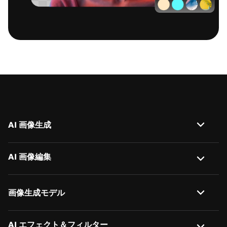
AI 画像生成
画像から画像生成
AI 画像編集
テキストから画像生成
AI 背景削除
画像生成モデル
AI 画像説明
画像背景変更
AI オブジェクトリムーバー
Nano Banana 2
AI エフェクト＆フィルター