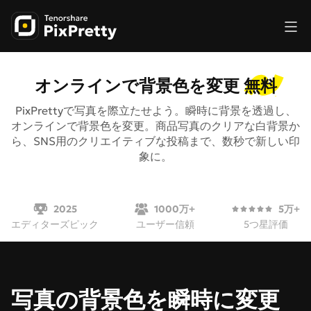
無料
オンラインで背景色を変更
PixPrettyで写真を際立たせよう。瞬時に背景を透過し、
オンラインで背景色を変更。商品写真のクリアな白背景か
ら、SNS用のクリエイティブな投稿まで、数秒で新しい印
象に。
2025
1000万+
5万+
エディターズピック
ユーザー信頼
5つ星評価
写真の背景色を瞬時に変更