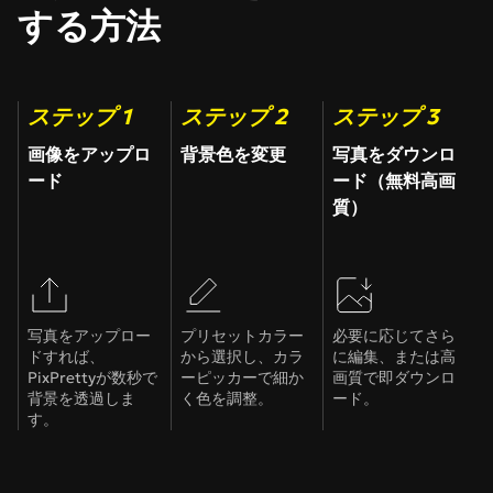
する方法
ステップ 1
ステップ 2
ステップ 3
画像をアップロ
背景色を変更
写真をダウンロ
ード
ード（無料高画
質）
写真をアップロー
プリセットカラー
必要に応じてさら
ドすれば、
から選択し、カラ
に編集、または高
PixPrettyが数秒で
ーピッカーで細か
画質で即ダウンロ
背景を透過しま
く色を調整。
ード。
す。