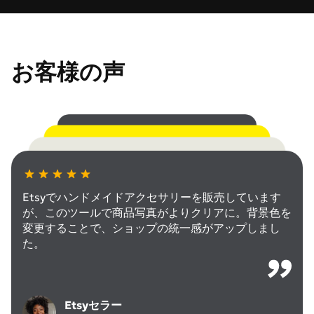
お客様の声
ビジネスではプロフェッショナルな画像が必要。
PixPrettyの背景色変更は時間節約になり、ブランド
撮影した写真の背景色を試すのに使っています。速く
のスタイルを保てます。
て、クライアントに複数の選択肢を見せられるので、
SNS投稿用に写真を編集していますが、PixPrettyな
最終決定がスムーズです。
ら背景をコンテンツのテーマに合わせるのが超簡単。
Etsyでハンドメイドアクセサリーを販売しています
以前の方法と比べて楽ちんです。
ビジネスオーナー
が、このツールで商品写真がよりクリアに。背景色を
イーサン・ウォーカー
変更することで、ショップの統一感がアップしまし
フォトグラファー
た。
エミリー・ジョンソン
コンテンツクリエイター
ダニエル・キム
Etsyセラー