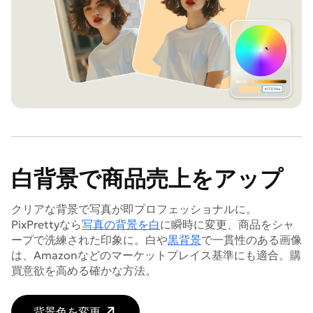
白背景で商品売上をアップ
クリアな背景で写真が即プロフェッショナルに。
PixPrettyなら
写真の背景を白
に瞬時に変更、商品をシャ
ープで洗練された印象に。白や
黒背景
で一貫性のある画像
は、Amazonなどのマーケットプレイス基準にも適合。購
買意欲を高める確かな方法。
背景色を変更