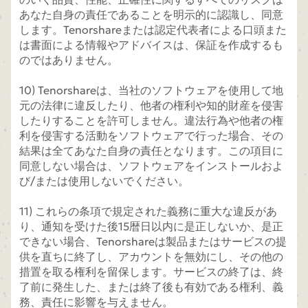
あなた自身の責任であることを明示的に認識し、同意
します。Tenorshareまたは認定代表者による口頭また
は書面による情報やアドバイスは、保証を作成するも
のではありません。
10) Tenorshareは、当社のソフトウェアを使用して地
元の法律に違反したり、他者の権利や知的財産を侵害
したりすることを許可しません。違法行為や他者の権
利を侵害する活動をソフトウェアで行った場合、その
結果は全てあなた自身の責任となります。この項目に
同意しない場合は、ソフトウェアをインストールおよ
び/または使用しないでください。
11) これらの条項で規定された義務に重大な違反があ
り、通知を受けた後15暦日以内に是正しないか、是正
できない場合、Tenorshareは製品またはサービスの提
供を直ちに終了し、アカウントを無効にし、その他の
措置を取る権利を留保します。サービスの終了は、終
了前に発生した、または終了後も有効である権利、義
務、責任に影響を与えません。