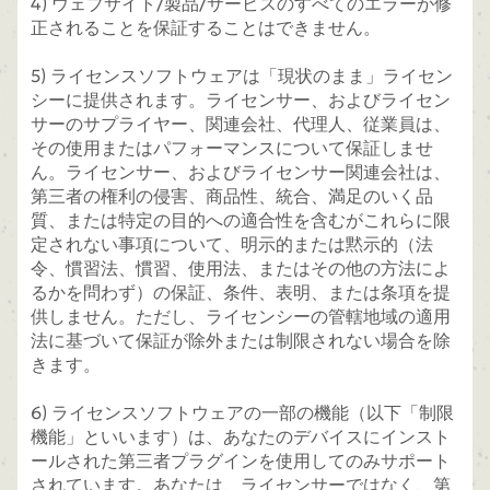
4) ウェブサイト/製品/サービスのすべてのエラーが修
正されることを保証することはできません。
5) ライセンスソフトウェアは「現状のまま」ライセン
シーに提供されます。ライセンサー、およびライセン
サーのサプライヤー、関連会社、代理人、従業員は、
その使用またはパフォーマンスについて保証しませ
ん。ライセンサー、およびライセンサー関連会社は、
第三者の権利の侵害、商品性、統合、満足のいく品
質、または特定の目的への適合性を含むがこれらに限
定されない事項について、明示的または黙示的（法
令、慣習法、慣習、使用法、またはその他の方法によ
るかを問わず）の保証、条件、表明、または条項を提
供しません。ただし、ライセンシーの管轄地域の適用
法に基づいて保証が除外または制限されない場合を除
きます。
6) ライセンスソフトウェアの一部の機能（以下「制限
機能」といいます）は、あなたのデバイスにインスト
ールされた第三者プラグインを使用してのみサポート
されています。あなたは、ライセンサーではなく、第