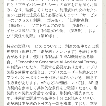
約と「プライバシーポリシー」の両方を注意深くお読
みになり、理解してください。利用規約の次のセクシ
ョンには特に注意を払う必要があります：「サービス
へのアクセスと利用」（第4条）、「知的財産権」
（第5条）、「ソフトウェアの更新」（第8条）、「ラ
イセンス製品に対する保証の否認」（第9条）、およ
び「責任の制限」（第10条）。
特定の製品/サービスについては、別途の条件または業
務規則（総称して「別契約」といいます）を設ける場
合があります。使用する製品に生成AI機能がある場
合、「Tenorshare Generative AI Additional Terms」
をお読みいただき、同意する必要があります。アプリ
製品を使用する場合は、アプリのユーザー契約および
プライバシーポリシーを別途お読みいただき、同意す
る必要があります。APIなどの機能については、API協
力契約を参照して具体的な条件をご確認ください。別
契約と本契約が矛盾する場合、別契約が優先されま
す。使用前に関連する条件を十分にお読みください。
別契約は本契約の不可欠な一部を構成しており、本契