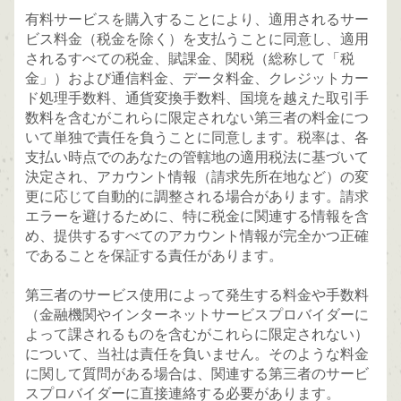
有料サービスを購入することにより、適用されるサー
ビス料金（税金を除く）を支払うことに同意し、適用
されるすべての税金、賦課金、関税（総称して「税
金」）および通信料金、データ料金、クレジットカー
ド処理手数料、通貨変換手数料、国境を越えた取引手
数料を含むがこれらに限定されない第三者の料金につ
いて単独で責任を負うことに同意します。税率は、各
支払い時点でのあなたの管轄地の適用税法に基づいて
決定され、アカウント情報（請求先所在地など）の変
更に応じて自動的に調整される場合があります。請求
エラーを避けるために、特に税金に関連する情報を含
め、提供するすべてのアカウント情報が完全かつ正確
であることを保証する責任があります。
第三者のサービス使用によって発生する料金や手数料
（金融機関やインターネットサービスプロバイダーに
よって課されるものを含むがこれらに限定されない）
について、当社は責任を負いません。そのような料金
に関して質問がある場合は、関連する第三者のサービ
スプロバイダーに直接連絡する必要があります。