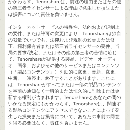
かかわらず、Tenorshareは、前述の理由またはその他
の第三者ライセンサーによる理由で発生した損失また
は損害について責任を負いません。
インターネットサービスの特異性、法的および規制上
の要件、または許可の変更により、Tenorshareは独自
の裁量でいつでも、法律および規制の変更または修
正、権利保有者または第三者ライセンサーの要件、当
局の要求/決定、またはその他の第三者の苦情に応じ
て、Tenorshareが提供する製品、ビデオ、オーディ
オ、画像、およびその他のサービスまたはコンテンツ
（「製品コンテンツ」）を動的に変更、更新、変更、
中断、一時停止、終了することがあります。これに
は、Tenorshareがすべてまたは一部の製品コンテンツ
を事前の通知なく一時的または恒久的に削除または更
新する権利が含まれます。Tenorshareとあなたの間の
いかなる規定にもかかわらず、Tenorshareは、関連す
る製品コンテンツにアクセスできないことによって発
生した損失または損害について、あなたの事前の同意
を得る必要はなく、責任を負いません。