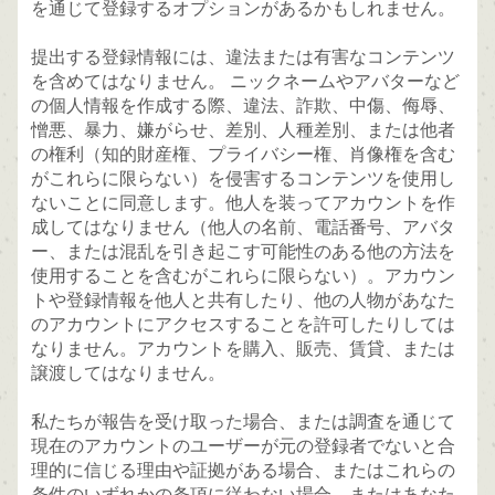
を通じて登録するオプションがあるかもしれません。
提出する登録情報には、違法または有害なコンテンツ
を含めてはなりません。 ニックネームやアバターなど
の個人情報を作成する際、違法、詐欺、中傷、侮辱、
憎悪、暴力、嫌がらせ、差別、人種差別、または他者
の権利（知的財産権、プライバシー権、肖像権を含む
がこれらに限らない）を侵害するコンテンツを使用し
ないことに同意します。他人を装ってアカウントを作
成してはなりません（他人の名前、電話番号、アバタ
ー、または混乱を引き起こす可能性のある他の方法を
使用することを含むがこれらに限らない）。アカウン
トや登録情報を他人と共有したり、他の人物があなた
のアカウントにアクセスすることを許可したりしては
なりません。アカウントを購入、販売、賃貸、または
譲渡してはなりません。
私たちが報告を受け取った場合、または調査を通じて
現在のアカウントのユーザーが元の登録者でないと合
理的に信じる理由や証拠がある場合、またはこれらの
条件のいずれかの条項に従わない場合、またはあなた