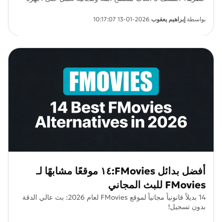
Chromebook وشبكة Wi-Fi المدرسية في عام 2026.
بواسطة
إبراهيم يعقوب
2026-01-13 10:17:07
أفضل بدائل FMovies:١٤ موقعًا مشابهًا لـ
FMovies للبث المجاني
14 بديلاً قانونياً مجانياً لموقع FMovies لعام 2026: بث عالي الدقة
بدون تسجيل!