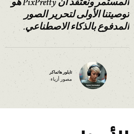
المستمر ونعتقد أن PixPretty هو
توصيتنا الأولى لتحرير الصور
المدفوع بالذكاء الاصطناعي.
تايلور هاتماكر
مصور أزياء