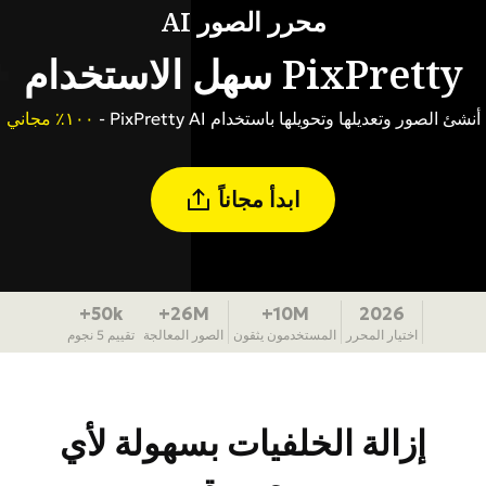
محرر الصور AI
PixPretty سهل الاستخدام
أنشئ الصور وتعديلها وتحويلها باستخدام PixPretty AI -
١٠٠٪ مجاني
ابدأ مجاناً
50k+
26M+
10M+
2026
اختيار المحرر
المستخدمون يثقون
الصور المعالجة
تقييم 5 نجوم
إزالة الخلفيات بسهولة لأي