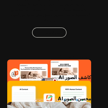
باستخدام تحسين الصور الشخصية AI للملفات
الشخصية، وسائل التواصل الاجتماعي، أو المشاريع
الشخصية. بسط التحرير وحقق نتائج خالية من العيوب
بسرعة.
تعلم المزيد
مترجم الصور AI
كاشف الصور AI
محسن الصور AI
Tenorshare PDNob