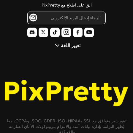
صانع الاستنسل
ابق على اطلاع مع PixPretty
مدونة
فلتر بيكسار
بولارويد بالذكاء الاصطناعي
تغيير اللغة
تينورشير متوافق مع SOC، GDPR، ISO، HIPAA، SSL، وCCPA، مما
يُظهر التزامنا بإدارة بيانات آمنة والالتزام ببروتوكولات الأمان الصارمة
والمُحقّقة.