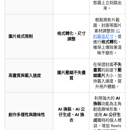
態牆上立刻跳出
來。
輕鬆將影片截
圖、封面等圖片
素材調整到
IG
格式轉化、尺寸
圖片格式限制
的最佳尺寸
，並
調整
進行
格式轉化
，
確保上傳效果清
晰不變形。
在保證封面
不失
畫質
的前提下
壓
圖片壓縮不失畫
高畫質與載入速度
縮圖片
大小，加
質
快載入速度，提
升用戶體驗。
利用強大的
AI
換裝
功能為主角
AI 換裝、AI 公
創造趣味形象，
創作多樣性與趣味性
仔生成、AI 換
或用
AI 公仔生
衣
成
獨特的個人標
誌，增加 Reels