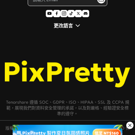
更改語言
Tenorshare 遵循 SOC、GDPR、ISO、HIPAA、SSL 及 CCPA 規
範，展現我們對資料安全管理的承諾，以及對嚴格、經驗證安全標
準的遵守。
版權所有 © 2007-2026 TENORSHARE(HONGKONG)LIMITED 保
留所有權利。