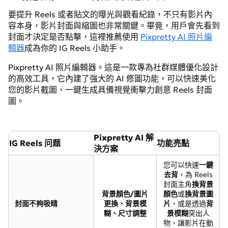
要提升 Reels 或者貼文的曝光與觀看紀錄，不只有影片內
容本身，影片封面與縮圖也非常關鍵。畢竟，用戶會先看到
封面才決定是否點擊，這裡推薦使用
Pixpretty AI 照片編
輯器
成為你的 IG Reels 小助手。
Pixpretty AI 照片編輯器。這是一款專為社群媒體優化設計
的高效工具，它內建了強大的 AI 修圖功能，可以快速美化
您的影片截圖、一鍵生成具備視覺衝擊力創意 Reels 封面
圖。
Pixpretty AI 解
IG Reels 问题
功能亮點
決方案
您可以快速
一鍵
去背
，為 Reels
封面主角
換背景
背景顏色/圖片
顏色
或
換背景圖
封面不夠吸睛
更換、背景模
片
，或是透過
背
糊、尺寸調整
景模糊
突出人
物，讓影片在動