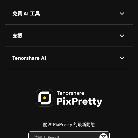
免費 AI 工具
AI 背景去除
支援
AI 圖像翻譯
關於我們
Tenorshare AI
AI 人像精修
隱私政策
AI 物件移除
Tenorshare AI Bypass
服務條款
AI 公仔生成器
Tenorshare AI 圖像檢測器
Cookie 政策
PDNob 線上編輯器
聯絡我們
關注 PixPretty 的最新動態
部落格