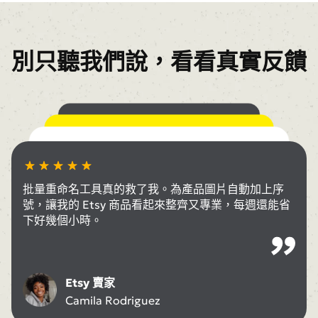
別只聽我們說，看看真實反饋
批量編輯器功能超越基本編輯，批量重命名讓我的產品
圖片保持整齊，快速找到需要的檔案，不再有凌亂資料
批量重命名功能讓管理客戶拍攝照片變得容易。幾秒鐘
夾或隨意檔名。
就能為數百張照片生成清晰、結構化的檔名，完全符合
作為內容創作者，我依靠批量重命名來整理媒體庫。加
每個專案需求。
上前綴與序號後，資產保持一致，能快速發佈作品。
批量重命名工具真的救了我。為產品圖片自動加上序
企業主
號，讓我的 Etsy 商品看起來整齊又專業，每週還能省
Ethan Walker
下好幾個小時。
攝影師
內容創作者
Emily Johnson
Daniel Kim
Etsy 賣家
Camila Rodriguez