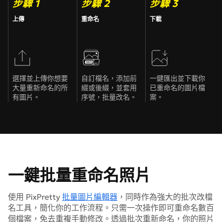
步驟 1
步驟 2
步驟 3
上傳
重命名
下載
選擇並上傳你想要
自訂檔名，添加前
一鍵匯出並下載你
大量重新命名的所
綴或後綴，並套用
已重命名的圖片檔
有圖片。
序號，批量改名。
案。
一鍵批量重命名照片
使用 PixPretty
批量圖片編輯器
，同時作為強大的批次改檔
名工具，簡化你的工作流程。只需一次操作即可重命名數百
個檔案，免去重複手動修改。透過批次重新命名，你的照片