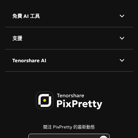
免費 AI 工具
AI 背景去除
支援
AI 圖像翻譯
關於我們
AI 人像精修
Tenorshare AI
隱私政策
AI 物件移除
Tenorshare AI Bypass
服務條款
AI 公仔生成器
Tenorshare AI 圖像檢測器
Cookie 政策
PDNob 線上編輯器
聯絡我們
部落格
關注 PixPretty 的最新動態