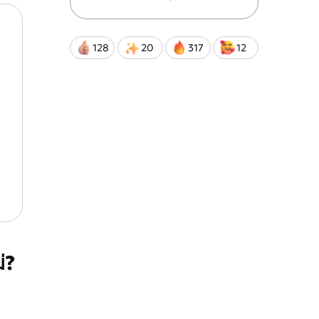
128
20
317
12
่?