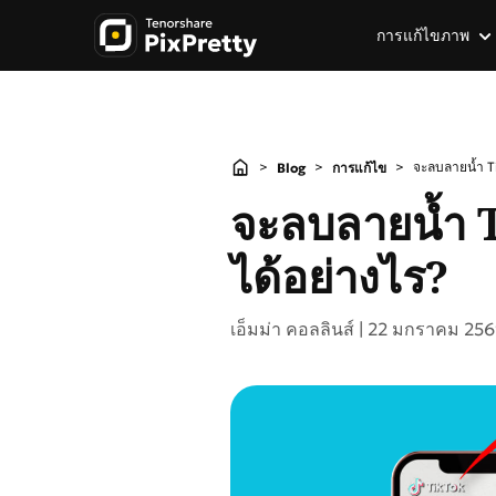
การแก้ไขภาพ
ได้รับความนิยมในภา
AI Creative
>
>
>
จะลบลายน้ำ Tik
Blog
การแก้ไข
AI ลบพื้นหลัง
สร้างสรรค์ AI
จะลบลายน้ำ Ti
เปลี่ยนพื้นหลังรูปภาพ
ตัวขยายภาพ AI
ได้อย่างไร?
เบลอพื้นหลัง
เครื่องเปลี่ยนเสื้อผ้า AI
เอ็มม่า คอลลินส์ |
22 มกราคม 25
แก้ไขเป็นชุด
เครื่องกำเนิดฟิกเกอร์แอค
ยางลบพื้นหลัง
เครื่องกำเนิดอัลโกสต์เฟ