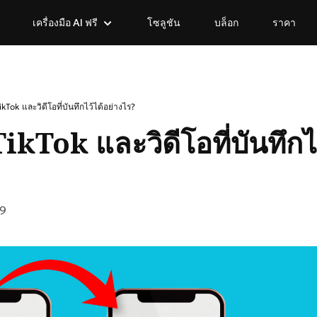
เครื่องมือ AI ฟรี
โซลูชัน
บล็อก
ราคา
พ
รูปแบบและขนาด
การแก้ไขภาพด้วย AI
Tok และวิดีโอที่บันทึกไว้ได้อย่างไร?
โปรแกรมสร้าง PNG
AI แปลภาพ
kTok และวิดีโอที่บันทึกไ
บีบอัดรูปภาพ
AI รีทัชภาพบุคคล
บีบอัดรูปภาพ
โปรแกรมลบพื้นหล
ตัวขยายภาพ AI
ลบพื้นหลังรูปภาพฟรี
ยกเลิกการครอบตัดแล
69
ชั่น Al
PNG เป็น JPG
ซ
JPG เป็น PNG
มีอะไรใหม่?
มีอะไรใหม่?
เรียนรู้วิธีใช้ Nano 
สำรวจบทวิจารณ์และ
WEBP เป็น PNG
จำกัด
Nano Banana Pro