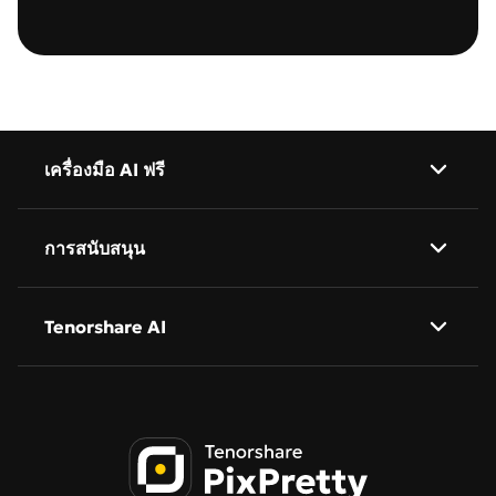
เครื่องมือ AI ฟรี
AI ลบพื้นหลัง
การสนับสนุน
AI แปลภาพ
เกี่ยวกับเรา
Tenorshare AI
AI รีทัชภาพบุคคล
นโยบายความเป็นส่วนตัว
Tenorshare AI Bypass
ข้อกำหนดการให้บริการ
Tenorshare AI Image Detector
นโยบายคุกกี้
PDNob เครื่องมือแก้ไขออนไลน์