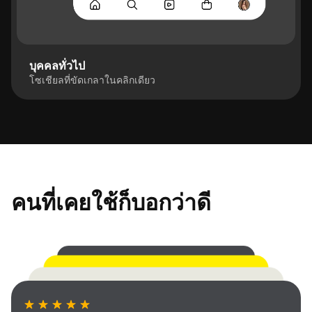
บุคคลทั่วไป
โซเชียลที่ขัดเกลาในคลิกเดียว
คนที่เคยใช้ก็บอกว่าดี
การลบพื้นหลังแบบกลุ่มช่วยประหยัดเวลาหลายชั่วโมง
เมื่อแก้ไขแคตตาล็อกผลิตภัณฑ์ เครื่องลบพื้นหลัง
การส่งออกความละเอียดสูงของ AI Image Eraser นี้ถือ
ออนไลน์ฟรีนี้รวดเร็ว เชื่อถือได้ และผลลัพธ์ดูเหมือน
เป็นการเปลี่ยนเกม ภาพของฉันยังคงคมชัดแม้หลังจาก
ฉันใช้เครื่องมือ Pic Eraser ออนไลน์นี้ทุกวันสำหรับ
คุณภาพจากสตูดิโอ