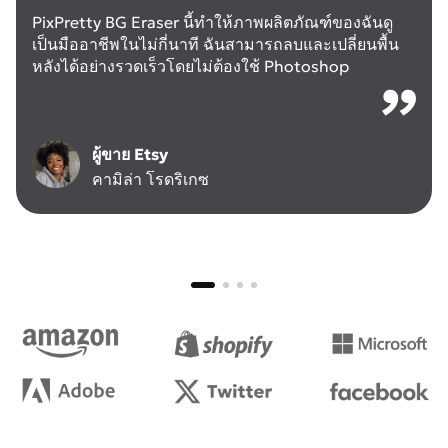
ลบพื้นหลังที่ซับซ้อนเช่นผมหรือผ้าบางๆ
โพสต์โซเชียล AI มีความแม่นยำสูงและฉันชอบที่
PixPretty BG Eraser นี้ทำให้ภาพผลิตภัณฑ์ของฉันดู
สามารถปรับแต่งขอบที่ยุ่งยากด้วยตนเองเมื่อจำเป็น
เป็นมืออาชีพในไม่กี่นาที ฉันสามารถลบและเปลี่ยนพื้น
เจ้าของธุรกิจ
หลังได้อย่างรวดเร็วโดยไม่ต้องใช้ Photoshop
อีธาน วอล์คเกอร์
ช่างภาพ
เอมิลี่ จอห์นสัน
ผู้สร้างเนื้อหา
แดเนียล คิม
ผู้ขาย Etsy
คามิล่า โรดริเกซ