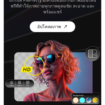
แก้ไขสี PixPretty มีเครื่องมือแก้ไขภาพออนไลน์
ฟรีที่ทำให้ภาพถ่ายทุกภาพดูคมชัด สะอาด และ
พร้อมแชร์
อัปโหลดภาพ