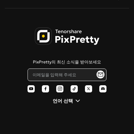
AI 만화 생성기
일괄 변환
문의하기
Qwen-Image-2.0-Pro
Tenorshare AI Bypass
사진 → 사이버펑크
AI 인물 보정
개인정보 처리방침
Tenorshare AI 이미지 감지기
이미지 → 스케치
이용약관
PDNob 온라인 에디터
치비 캐릭터 생성
쿠키 정책
Tenorshare AI Diagrimo
스텐실 생성기
PixPretty의 최신 소식을 받아보세요
블로그
픽사 스타일 필터
AI 폴라로이드
언어 선택