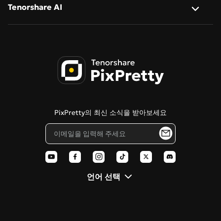
회사 소개
Tenorshare AI
Qwen-Image-2.0
AI 만화 생성기
일괄 변환
문의하기
Qwen-Image-2.0-Pro
Tenorshare AI Bypass
사진 → 사이버펑크
AI 인물 보정
개인정보 처리방침
Tenorshare AI 이미지 감지기
이미지 → 스케치
이용약관
PDNob 온라인 에디터
치비 캐릭터 생성
쿠키 정책
Tenorshare AI Diagrimo
스텐실 생성기
PixPretty의 최신 소식을 받아보세요
블로그
픽사 스타일 필터
AI 폴라로이드
언어 선택