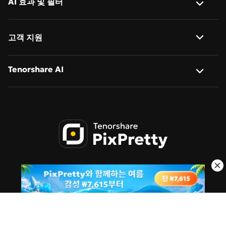
AI 효과 및 필터
AI 객체 제거
사진 일괄 편집
Nano Banana
AI 이미지 확장
사진 → 애니메이션
일괄 크기 조정
고객 지원
Nano Banana Pro
AI 액션 피규어 생성기
지브리 스타일 AI
일괄 이름 변경
회사 소개
Tenorshare AI
Qwen-Image-2.0
AI 만화 생성기
일괄 변환
문의하기
Qwen-Image-2.0-Pro
Tenorshare AI Bypass
사진 → 사이버펑크
AI 인물 보정
개인정보 처리방침
Tenorshare AI 이미지 감지기
이미지 → 스케치
이용약관
PDNob 온라인 에디터
치비 캐릭터 생성
쿠키 정책
Tenorshare AI Diagrimo
스텐실 생성기
PixPretty의 최신 소식을 받아보세요
블로그
픽사 스타일 필터
AI 폴라로이드