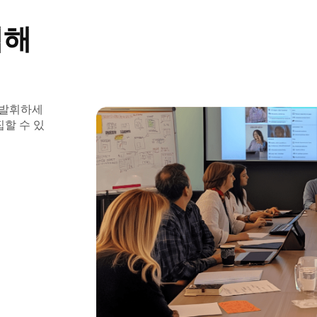
택해
 발휘하세
집할 수 있