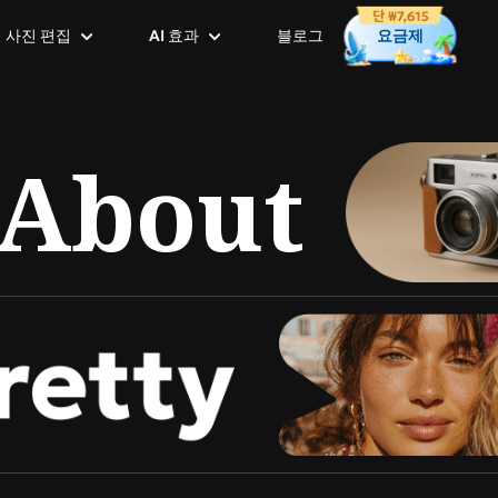
사진 편집
AI 효과
블로그
요금제
크리에이티브 AI 도구
일괄 편집
About
AI 가상 피팅
배경 일괄 제거
스텐실 생성기
AI 이미지 설명기
사진 일괄 크기 조정
베이비 필터
AI 객체 제거기
사진 일괄 이름 변경
픽사 스타일 필터
GPT-Image-2.0
AI 이미지 확장
AI 애니메 효과
AI 이미지 확장
사진 → 유화
이미지 생성의 새로운 시대
사진을 즉시 확장하고
사진에 애니메 효과로
원하세요.
AI 액션 피규어 생성기
이미지 → 수채화
새로운 기능
새로운 기능
온라인 포토부스
AI 스티커 생성기
새로운 기능
포즈 제어, 다양한 모델 리소스, 완
50가지 이상의 인기 
설정 기능을 갖춘 새로운 AI 가상
Gemini AI 프롬프
에이티브 경험을 만나