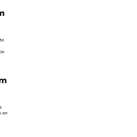
am
te
 ou
am
s
s en