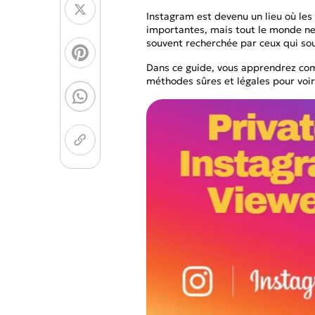
Générateur de Pages 
Instagram est devenu un lieu où le
importantes, mais tout le monde ne
Modèles d'Images
Créateur de Chibi
souvent recherchée par ceux qui sou
NOUVEAU
Dans ce guide, vous apprendrez comm
GPT Image 2
Nano 
méthodes sûres et légales pour voi