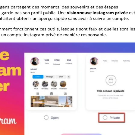
des poses, ressources de modè
pour générer de su
pour une expérience
à Colorier
Tous les effets
s gens partagent des moments, des souvenirs et des étapes
instructions entièrement perso
couple.
 garde pas son profil public. Une
visionneuse instagram privée
es
par IA!
haitent obtenir un aperçu rapide sans avoir à suivre un compte.
CHAUDE
ent fonctionnent ces outils, lesquels sont faux et quelles sont le
Banana 2
Nano Banana Pro
Qwen-Image-2.0
r un compte Instagram privé de manière responsable.