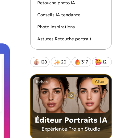
les et
perbes photos de
 créative incroyable!
Retouche photo IA
nnalisables
t
Conseils IA tendance
Photo Inspirations
s
Qwen-Image-2.0-Pro
Astuces Retouche portrait
128
20
317
12
Éditeur Portraits IA
Expérience Pro en Studio