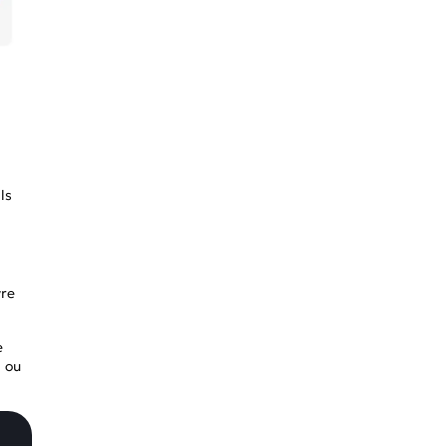
ls
vre
e
i ou