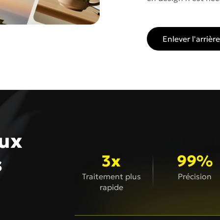
Enlever l'arriè
lux
3x
99%
s
Traitement plus
Précision
rapide