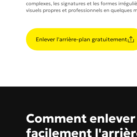
complexes, les signatures et les formes irréguli
Générateur de Pages à
visuels propres et professionnels en quelques 
Modèles d'Images
Créateur de Chibi
NOUVEAU
GPT Image 2
Nano 
Enlever l'arrière-plan gratuitement
Comment enlever
facilement l'arrièr