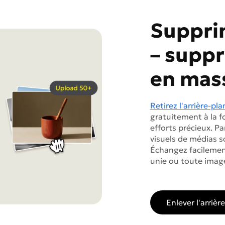
Supprim
– suppr
en mas
Retirez l'arrière-pla
gratuitement à la f
efforts précieux. Pa
visuels de médias s
Échangez facilement
unie ou toute image 
Enlever l'arriè