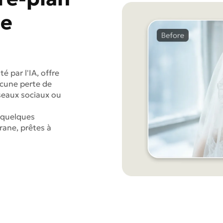
de
é par l'IA, offre
ucune perte de
éseaux sociaux ou
 quelques
rane, prêtes à