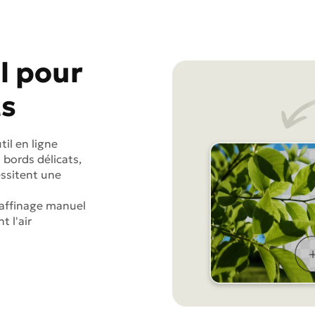
l pour
ts
til en ligne
s bords délicats,
essitent une
affinage manuel
t l'air