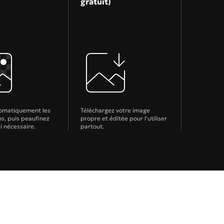
gratuit)
tomatiquement les
Téléchargez votre image
ns, puis peaufinez
propre et éditée pour l'utiliser
si nécessaire.
partout.