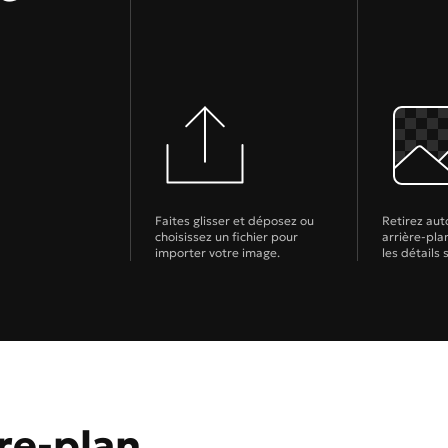
Faites glisser et déposez ou
Retirez au
choisissez un fichier pour
arrière-pla
importer votre image.
les détails 
re-plan