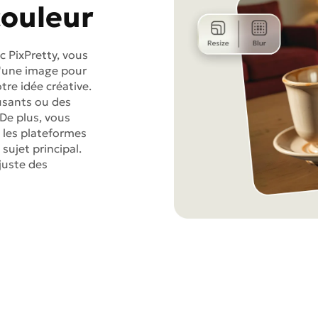
couleur
c PixPretty, vous
d'une image pour
re idée créative.
usants ou des
De plus, vous
 les plateformes
 sujet principal.
juste des