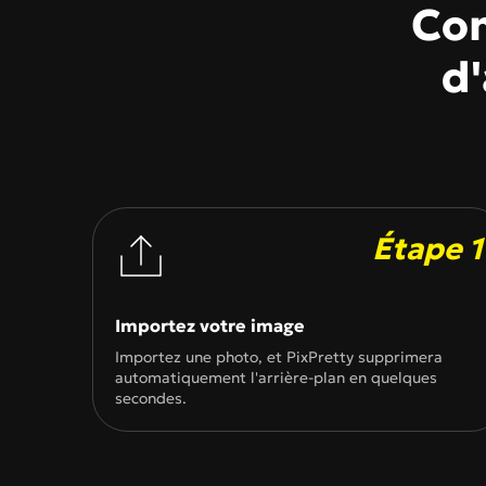
Com
Générateur de Pages à
Modèles d'Images
d'
Créateur de Chibi
NOUVEAU
GPT Image 2
Nano 
Étape 1
Importez votre image
Importez une photo, et PixPretty supprimera
automatiquement l'arrière-plan en quelques
secondes.