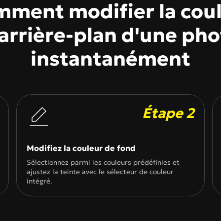
ment modifier la cou
des poses, ressources de modè
pour générer de su
pour une expérience
 Colorier
Tous les effets
instructions entièrement perso
couple.
par IA!
arrière-plan d'une ph
CHAUDE
instantanément
Banana 2
Nano Banana Pro
Qwen-Image-2.0
Étape 2
Modifiez la couleur de fond
Sélectionnez parmi les couleurs prédéfinies et
ajustez la teinte avec le sélecteur de couleur
intégré.