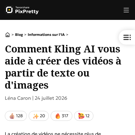
>
>
>
Blog
Informations sur l'IA
Comment Kling AI vous
aide à créer des vidéos à
partir de texte ou
d'images
Léna Caron |
24 juillet 2026
128
20
317
12
La création de vidéos ne nécessite plus de