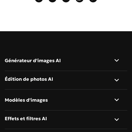
Générateur d'images AI
Image vers image
Édition de photos AI
Texte vers image
Suppresseur de fond AI
Modèles d'images
Descripteur d'images AI
Changer le fond de la photo
Nano Banana 2
Effets et filtres AI
Suppresseur d'objet AI
Édition de photos en lot
Nano Banana