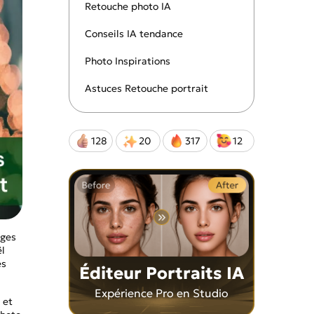
les et
perbes photos de
 créative incroyable!
Retouche photo IA
nnalisables
Conseils IA tendance
Photo Inspirations
Qwen-Image-2.0-Pro
Astuces Retouche portrait
128
20
317
12
ages
ël
es
Éditeur Portraits IA
Expérience Pro en Studio
 et