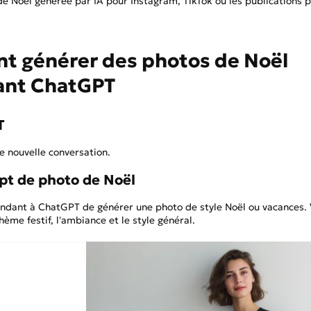
 de Noël générée par IA pour Instagram, TikTok ou les publications 
nt générer des photos de Noël
isant ChatGPT
T
 nouvelle conversation.
mpt de photo de Noël
ndant à ChatGPT de générer une photo de style Noël ou vacances.
me festif, l'ambiance et le style général.