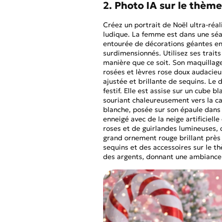
2. Photo IA sur le thème
Créez un portrait de Noël ultra-réal
ludique. La femme est dans une séan
entourée de décorations géantes en 
surdimensionnés. Utilisez ses trait
manière que ce soit. Son maquillage
rosées et lèvres rose doux audacieu
ajustée et brillante de sequins. Le
festif. Elle est assise sur un cube 
souriant chaleureusement vers la ca
blanche, posée sur son épaule dans
enneigé avec de la neige artificiel
roses et de guirlandes lumineuses,
grand ornement rouge brillant près de
sequins et des accessoires sur le t
des argents, donnant une ambiance