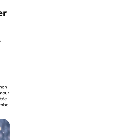
er
s
gnon
amour
ntée
tombe