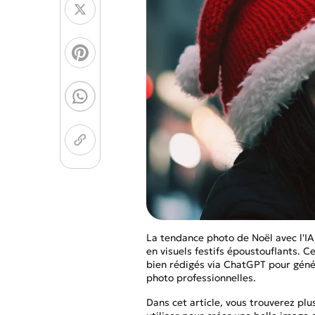
Générateur de Pages 
Modèles d'Images
Créateur de Chibi
NOUVEAU
GPT Image 2
Nano 
La tendance photo de Noël avec l'IA
en visuels festifs époustouflants. 
bien rédigés via ChatGPT pour géné
photo professionnelles.
Dans cet article, vous trouverez pl