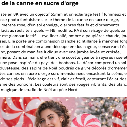
 de la canne en sucre d'orge
iste en 8K avec un objectif 55mm et un éclairage festif lumineux et
ce photo fantaisiste sur le thème de la canne en sucre d'orge,
menthe rose, d'un sol enneigé, d'arbres festifs et d'ornements
s faciaux réels tels quels — NE modifiez PAS son visage de quelque
 est glamour festif — eye-liner ailé, ombre à paupières chaude, jo
ses. Elle porte une combinaison blanche scintillante à manches lon
 dos de la combinaison a une découpe en dos nageur, conservant l'éc
blanc, posant de manière ludique avec une jambe levée et croisée,
méra. Dans sa main, elle tient une sucette géante à rayures rose e
 une pose inspirée du pays des bonbons. Le décor comprend un sol
le duveteuse, des sapins de Noël poudrés de givre décorés d'orneme
 des cannes en sucre d'orge surdimensionnées encadrant la scène, e
 ses pieds. L'éclairage est vif, clair et festif, capturant l'éclat des
hème des bonbons. Les couleurs sont des rouges vibrants, des blanc
 magique de studio de Noël au pôle Nord.