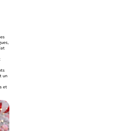
ues
gues,
lat
t
nts
t un
s et