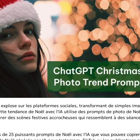
des poses, ressources de modè
pour générer de su
pour une expérience
à Colorier
Tous les effets
instructions entièrement perso
couple.
par IA!
CHAUDE
Banana 2
Nano Banana Pro
Qwen-Image-2.0
 explose sur les plateformes sociales, transformant de simples im
Cette tendance de Noël avec l'IA utilise des prompts de photo de No
rer des scènes festives accrocheuses qui ressemblent à des séanc
us de 25 puissants prompts de Noël avec l'IA que vous pouvez copier