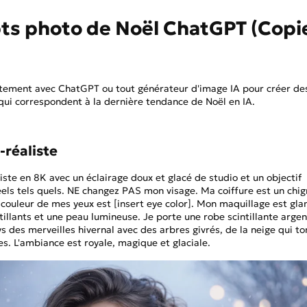
ts photo de Noël ChatGPT (Copi
ectement avec ChatGPT ou tout générateur d'image IA pour créer de
qui correspondent à la dernière tendance de Noël en IA.
a-réaliste
liste en 8K avec un éclairage doux et glacé de studio et un objectif
éels tels quels. NE changez PAS mon visage. Ma coiffure est un chi
 couleur de mes yeux est [insert eye color]. Mon maquillage est gl
ntillants et une peau lumineuse. Je porte une robe scintillante arge
ys des merveilles hivernal avec des arbres givrés, de la neige qui 
s. L'ambiance est royale, magique et glaciale.