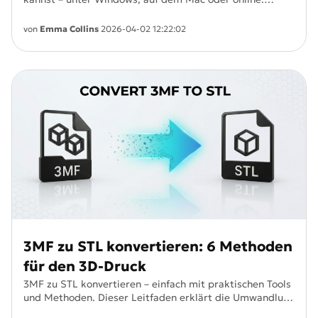
Außerdem findest du Tipps für hohe Audioqualität und
professionelle Visuals für deine MP3s.
von
Emma Collins
2026-04-02 12:22:02
3MF zu STL konvertieren: 6 Methoden
für den 3D-Druck
3MF zu STL konvertieren – einfach mit praktischen Tools
und Methoden. Dieser Leitfaden erklärt die Umwandlung
von 3MF in STL für reibungslose und präzise Ergebnisse