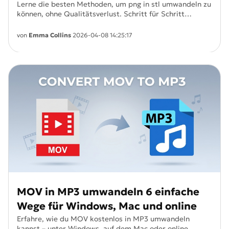
Lerne die besten Methoden, um png in stl umwandeln zu
können, ohne Qualitätsverlust. Schritt für Schritt
Anleitungen für schnelle, präzise und professionelle 3D
Konvertierung.
von
Emma Collins
2026-04-08 14:25:17
MOV in MP3 umwandeln 6 einfache
Wege für Windows, Mac und online
Erfahre, wie du MOV kostenlos in MP3 umwandeln
kannst – unter Windows, auf dem Mac oder online.