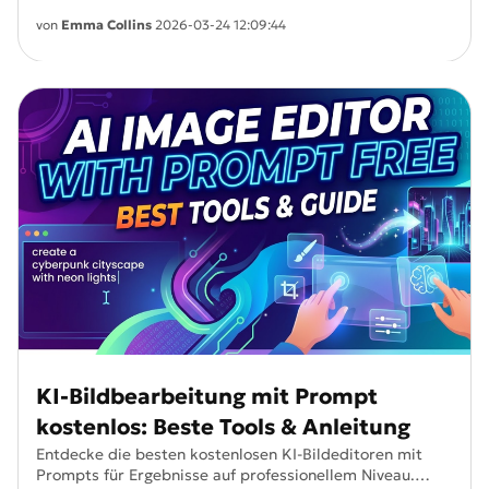
Videos in hoher Qualität auf Desktop-, Android- und
iOS-Geräten.
von
Emma Collins
2026-03-24 12:09:44
KI-Bildbearbeitung mit Prompt
kostenlos: Beste Tools & Anleitung
Entdecke die besten kostenlosen KI-Bildeditoren mit
Prompts für Ergebnisse auf professionellem Niveau.