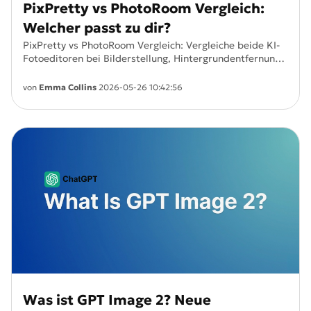
PixPretty vs PhotoRoom Vergleich:
Welcher passt zu dir?
PixPretty vs PhotoRoom Vergleich: Vergleiche beide KI-
Fotoeditoren bei Bilderstellung, Hintergrundentfernung,
Porträtbearbeitung, Preisen und realen
Anwendungsfällen. Finde heraus, welcher AI Photo Editor
von
Emma Collins
2026-05-26 10:42:56
besser für Creator, E-Commerce-Verkäufer und
Einsteiger geeignet ist.
Was ist GPT Image 2? Neue