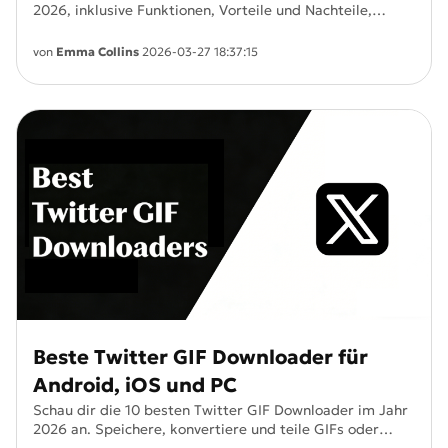
2026, inklusive Funktionen, Vorteile und Nachteile,
damit du die passende KI für Programmierung,
Schreiben oder Recherche findest.
von
Emma Collins
2026-03-27 18:37:15
Beste Twitter GIF Downloader für
Android, iOS und PC
Schau dir die 10 besten Twitter GIF Downloader im Jahr
2026 an. Speichere, konvertiere und teile GIFs oder