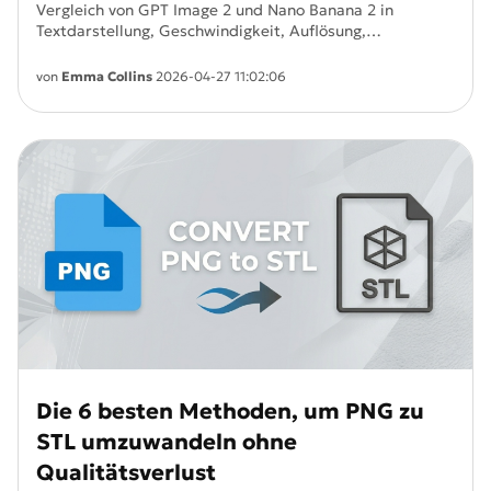
Vergleich von GPT Image 2 und Nano Banana 2 in
Textdarstellung, Geschwindigkeit, Auflösung,
Bearbeitung und Einsatzbereichen, um das beste KI
Bildmodell zu finden.
von
Emma Collins
2026-04-27 11:02:06
Die 6 besten Methoden, um PNG zu
STL umzuwandeln ohne
Qualitätsverlust