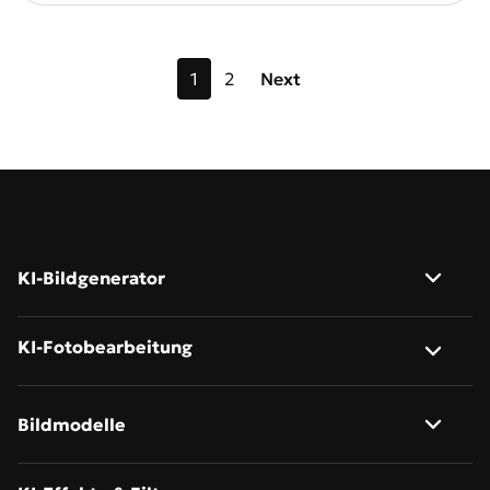
1
2
Next
KI-Bildgenerator
Bild zu Bild
KI-Fotobearbeitung
Text zu Bild
KI-Hintergrundentferner
Bildmodelle
KI Bildbeschreibung Generator
Fotohintergrund ändern
Nano Banana 2