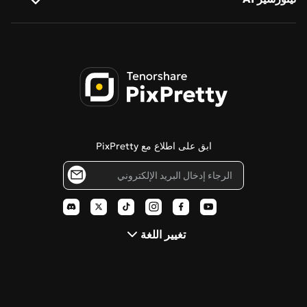
مولد الرسوم الكرتونية بالذكاء الاصطناعي
تحويل دفعة واحدة
اتصل بنا
كوان-إيميج-2.0-برو
تجاوز تينورشير AI
صورة إلى سايبربانك
تحسين الصور الشخصية بالذكاء الاصطناعي
سياسة الخصوصية
كاشف الصور تينورشير AI
صورة إلى رسم
شروط الخدمة
محرر PDNob عبر الإنترنت
صانع تشيبي
سياسة الكوكيز
تينورشير AI دياغريمو
صانع الاستنسل
ابق على اطلاع مع PixPretty
مدونة
فلتر بيكسار
بولارويد بالذكاء الاصطناعي
تغيير اللغة