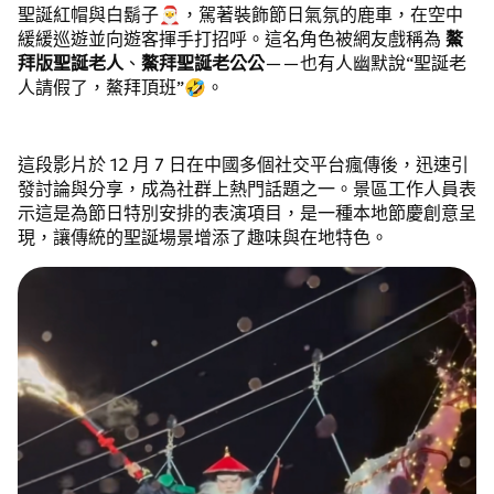
聖誕紅帽與白鬍子🎅，駕著裝飾節日氣氛的鹿車，在空中
緩緩巡遊並向遊客揮手打招呼。這名角色被網友戲稱為
鰲
拜版聖誕老人
、
鰲拜聖誕老公公
——也有人幽默說“聖誕老
人請假了，鰲拜頂班”🤣。
這段影片於 12 月 7 日在中國多個社交平台瘋傳後，迅速引
發討論與分享，成為社群上熱門話題之一。景區工作人員表
示這是為節日特別安排的表演項目，是一種本地節慶創意呈
現，讓傳統的聖誕場景增添了趣味與在地特色。