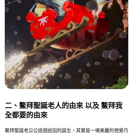
二、鰲拜聖誕老人的由來 以及 鰲拜我
全都要的由來
鰲拜聖誕老公公這個迷因的誕生，其實是一場美麗的視覺巧