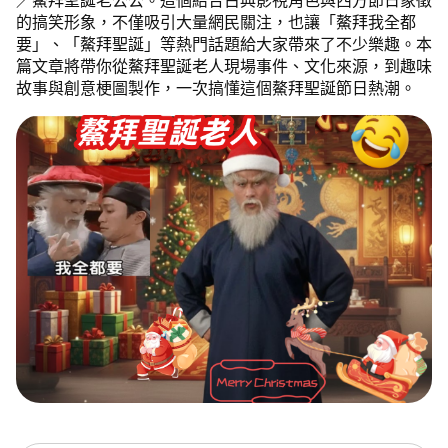
／鰲拜聖誕老公公。這個結合古典影視角色與西方節日象徵
的搞笑形象，不僅吸引大量網民關注，也讓「鰲拜我全都
要」、「鰲拜聖誕」等熱門話題給大家帶來了不少樂趣。本
篇文章將帶你從鰲拜聖誕老人現場事件、文化來源，到趣味
故事與創意梗圖製作，一次搞懂這個鰲拜聖誕節日熱潮。