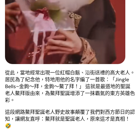
從此，當地經常出現一位紅帽白鬍、沿街送禮的高大老人。
居民為了紀念他，特地用他的名字編了一首歌：「Jingle
Bells~金鉤～拜，金鉤～鰲了拜！」 這就是最道地的聖誕
老人鰲拜版由來，為鰲拜聖誕增添了一抹霸氣的東方英雄色
彩。
這段網路鰲拜聖誕老人野史故事顛覆了我們對西方節日的認
知，讓網友直呼：鰲拜就是聖誕老人，原來這才是真相！
🤣