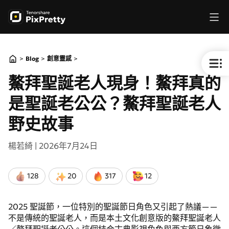
>
>
>
Blog
創意靈感
鰲拜聖誕老人現身！鰲拜真的
是聖誕老公公？鰲拜聖誕老人
野史故事
楊若綺 |
2026年7月24日
128
20
317
12
2025 聖誕節，一位特別的聖誕節日角色又引起了熱議——
不是傳統的聖誕老人，而是本土文化創意版的鰲拜聖誕老人