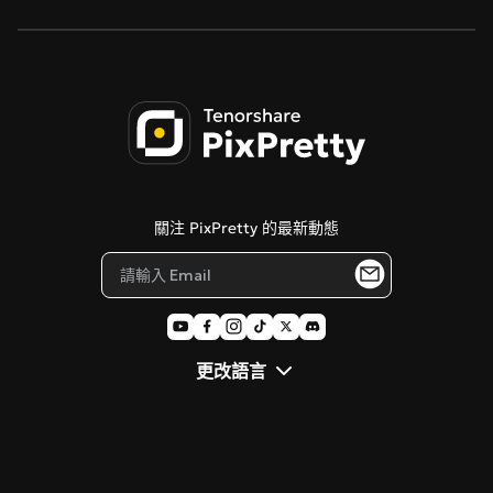
隱私政策
AI 物件移除
Tenorshare AI Bypass
服務條款
AI 公仔生成器
Tenorshare AI 圖像檢測器
Cookie 政策
PDNob 線上編輯器
聯絡我們
關注 PixPretty 的最新動態
部落格
更改語言