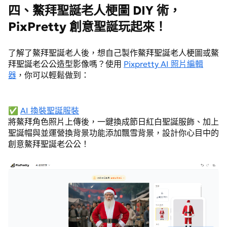
四、鰲拜聖誕老人梗圖 DIY 術，
PixPretty 創意聖誕玩起來！
了解了鰲拜聖誕老人後，想自己製作鰲拜聖誕老人梗圖或鰲
拜聖誕老公公造型影像嗎？使用
Pixpretty AI 照片編輯
器
，你可以輕鬆做到：
✅
AI 換裝聖誕服裝
將鰲拜角色照片上傳後，一鍵換成節日紅白聖誕服飾、加上
聖誕帽與並運營換背景功能添加飄雪背景，設計你心目中的
創意鰲拜聖誕老公公！