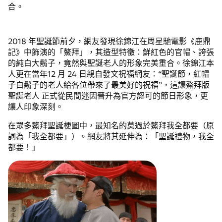
合。
2018 年聖誕節前夕，網友發現徐錦江在周星馳電影《鹿鼎
記》中飾演的「鰲拜」，其造型特徵：鮮紅色的官帽、誇張
的純白大鬍子，竟然與聖誕老人的形象完美重合。徐錦江本
人更在當年12 月 24 日親自發文祝福網友：“聖誕節，紅帽
子白鬍子的老人給各位帶來了最美好的祝福”，這讓鰲拜版
聖誕老人 正式從民間迷因晉升為官方認可的節日形象，更
讓人印象深刻。
在眾多鰲拜聖誕梗圖中，最知名的莫過於鰲拜我全都要（原
詞為「我全都要」）。網友將其延伸為：「聖誕禮物，我全
都要！」