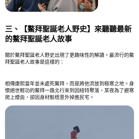
三、【鰲拜聖誕老人野史】來聽聽最新
的鰲拜聖誕老人故事
關於鰲拜聖誕老人野史出現了更趣味性的解讀。最流行的鰲
拜聖誕老人故事是這樣的：
相傳康熙當年並未處死鰲拜，而是將他流放到極寒之地。身
懷絕世輕功的鰲拜一路北行來到因紐特聚落，某夜為了避寒
爬上煙囪，卻因身材魁梧意外掉進民宅。