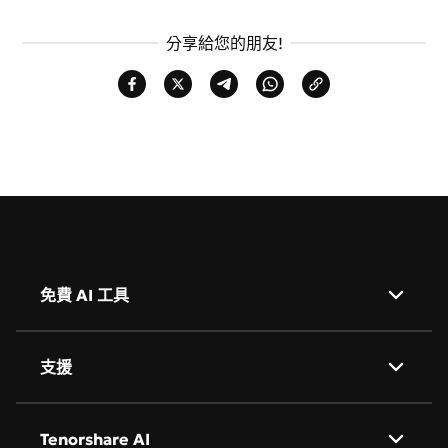
分享給您的朋友!
免費 AI 工具
AI 背景去除
支援
AI 圖像翻譯
關於我們
Tenorshare AI
AI 人像精修