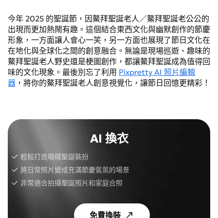
今年 2025 的聖誕節，因鰲拜聖誕老人／鰲拜聖誕老公公的
出現而更加熱鬧有趣。這個結合東西文化與幽默創作的節慶
形象，一方面讓人會心一笑，另一方面也展現了節日文化在
在地化與全球化之間的創意融合。無論是現場巡遊、趣味的
鰲拜聖誕老人野史還是梗圖創作，都讓鰲拜聖誕成為值得回
味的文化現象。最後別忘了利用
Pixpretty AI 照片編輯
器
，將你的鰲拜聖誕老人創意視覺化，讓節日回憶更精彩！
AI 換衣
輕鬆打造吸睛聖誕裝扮
將日常照片變成充滿節慶氣氛的場景
非常適合拍攝聖誕照片和家庭合照
免費換裝