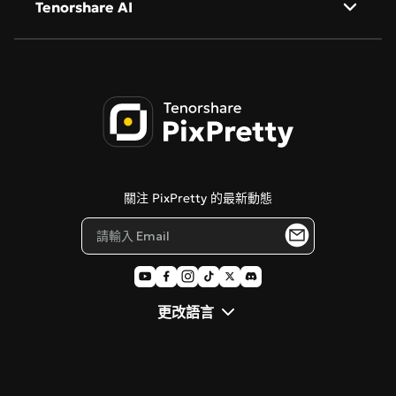
Tenorshare AI
AI 人像精修
隱私政策
AI 物件移除
Tenorshare AI Bypass
服務條款
AI 公仔生成器
Tenorshare AI 圖像檢測器
Cookie 政策
PDNob 線上編輯器
聯絡我們
關注 PixPretty 的最新動態
部落格
更改語言