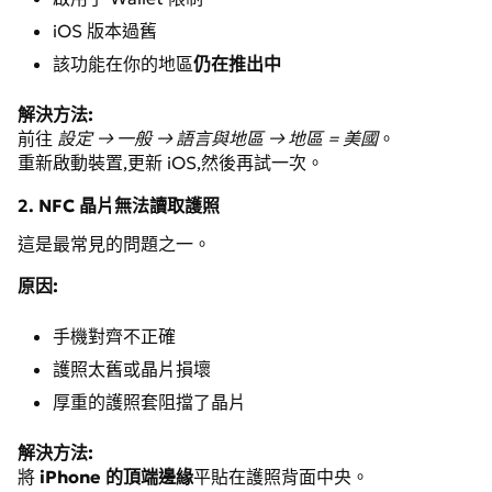
iOS 版本過舊
該功能在你的地區
仍在推出中
解決方法:
前往
設定 → 一般 → 語言與地區 → 地區 = 美國
。
重新啟動裝置,更新 iOS,然後再試一次。
2. NFC 晶片無法讀取護照
這是最常見的問題之一。
原因:
手機對齊不正確
護照太舊或晶片損壞
厚重的護照套阻擋了晶片
解決方法:
將
iPhone 的頂端邊緣
平貼在護照背面中央。