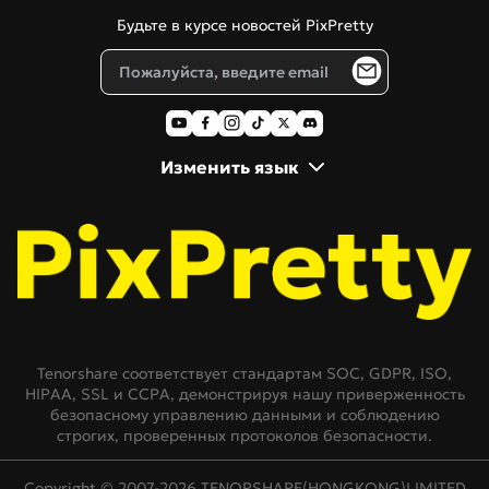
Tenorshare AI Diagrimo
Будьте в курсе новостей PixPretty
Блог
Изменить язык
Tenorshare соответствует стандартам SOC, GDPR, ISO,
HIPAA, SSL и CCPA, демонстрируя нашу приверженность
безопасному управлению данными и соблюдению
строгих, проверенных протоколов безопасности.
Copyright © 2007-2026 TENORSHARE(HONGKONG)LIMITED