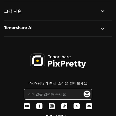
Nano Banana
AI 이미지 확장
사진 → 애니메이션
일괄 크기 조정
고객 지원
Nano Banana Pro
AI 액션 피규어 생성기
지브리 스타일 AI
일괄 이름 변경
회사 소개
Tenorshare AI
Qwen-Image-2.0
AI 만화 생성기
일괄 변환
문의하기
Qwen-Image-2.0-Pro
Tenorshare AI Bypass
사진 → 사이버펑크
AI 인물 보정
개인정보 처리방침
Tenorshare AI 이미지 감지기
이미지 → 스케치
이용약관
PDNob 온라인 에디터
치비 캐릭터 생성
쿠키 정책
Tenorshare AI Diagrimo
스텐실 생성기
PixPretty의 최신 소식을 받아보세요
블로그
픽사 스타일 필터
AI 폴라로이드