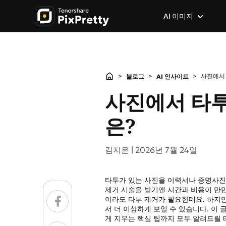
AI 이미지
AI 이미지 생성기
이미지 인기 기능
이미지 효과 및 필터
>
>
>
사진에서 
블로그
AI 인사이트
이미지 → 이미지
AI 배경 제거
사진 → 애니메이션
사진에서 타투
텍스트 → 이미지
사진 배경 변경
지브리 스타일 AI
은?
이미지 → 프롬프트
배경 지우기
AI 만화 생성기
김지은 |
2026년 7월 24일
GPT Image 2.0
배경 지우기AI 인물 보정
캐리커처 생성기
타투가 있는 사진을 이력서나 증명사진
AI 이미지 번역
AI 캐릭터 생성기
제거 시술을 받기엔 시간과 비용이 만만
이라도 타투 제거가 필요한데요. 하지만
이미지 → 스케치
서 더 이상하게 보일 수 있습니다. 이
게 지우는 핵심 팁까지 모두 알려드릴