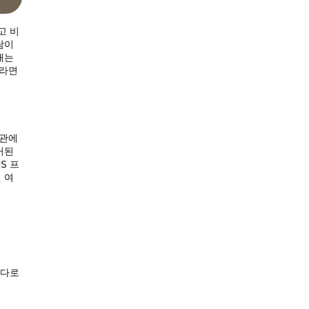
고 비
담이
애는
우라면
기관에
거된
S 프
 여
까다로