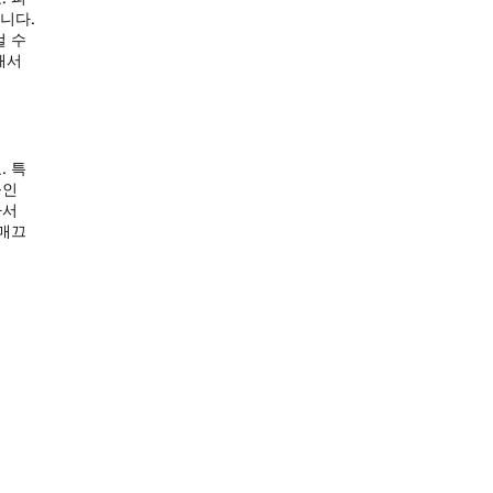
니다.
걸 수
해서
. 특
붙인
아서
 매끄