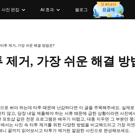
사진 편집
AI 효과
블로그
요금제
크리에이티브 AI 도구
일괄 편집
타투 제거, 가장 쉬운 해결 방법은?
AI 가상 피팅
배경 일괄 제거
스텐실 생성기
 제거, 가장 쉬운 해결 방
AI 이미지 설명기
사진 일괄 크기 조정
베이비 필터
AI 객체 제거기
사진 일괄 이름 변경
픽사 스타일 필터
GPT-Image-2.0
AI 이미지 확장
AI 애니메 효과
AI 이미지 확장
사진 → 유화
이미지 생성의 새로운 시대
사진을 즉시 확장하고
사진에 애니메 효과로
원하세요.
으로 써야 하는데 타투 때문에 난감하다면 이 글을 주목해주세요. 실제로
AI 액션 피규어 생성기
이미지 → 수채화
치 않고, 당장 내일 제출해야 하는 서류 때문에 급한 상황이라면 사진에
 포토샵 같은 전문 프로그램은 배우기 어렵고, 대충 지우면 그 부분만 
새로운 기능
새로운 기능
온라인 포토부스
AI 스티커 생성기
 글에서는 사진 속 타투 제거를 위한 다양한 방법을 비교해드리고 가장 자
새로운 기능
포즈 제어, 다양한 모델 리소스, 완
50가지 이상의 인기 
 테니 끝까지 읽어보시고 타투가 제거된 깔끔한 사진으로 완성해보세요.
설정 기능을 갖춘 새로운 AI 가상
Gemini AI 프롬프
에이티브 경험을 만나