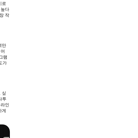
시로
 높다
장 작
역만
되어
로그램
상도가
 싶
타투
온라인
하게