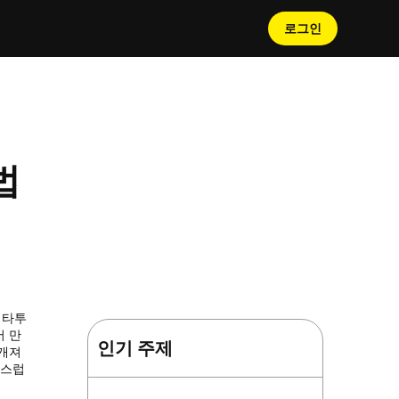
로그인
법
 잘린 영역을 자연스럽게 복
 생동감을 불어넣으세요!
 타투
서 만
인기 주제
뭉개져
연스럽
전한 AI 맞춤
AI 효과를 통해 놀라운 크리
 피팅 기능을 만
트 30가지를 통해 멋진 커플
보세요!