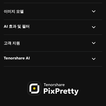
텍스트 → 이미지
AI 배경 제거
이미지 모델
AI 이미지 설명 생성
사진 배경 변경
Nano Banana 2
AI 효과 및 필터
AI 객체 제거
사진 일괄 편집
Nano Banana
AI 이미지 확장
사진 → 애니메이션
일괄 크기 조정
고객 지원
Nano Banana Pro
AI 액션 피규어 생성기
지브리 스타일 AI
일괄 이름 변경
회사 소개
Tenorshare AI
Qwen-Image-2.0
AI 만화 생성기
일괄 변환
문의하기
Qwen-Image-2.0-Pro
Tenorshare AI Bypass
사진 → 사이버펑크
AI 인물 보정
개인정보 처리방침
Tenorshare AI 이미지 감지기
이미지 → 스케치
이용약관
PDNob 온라인 에디터
치비 캐릭터 생성
쿠키 정책
Tenorshare AI Diagrimo
스텐실 생성기