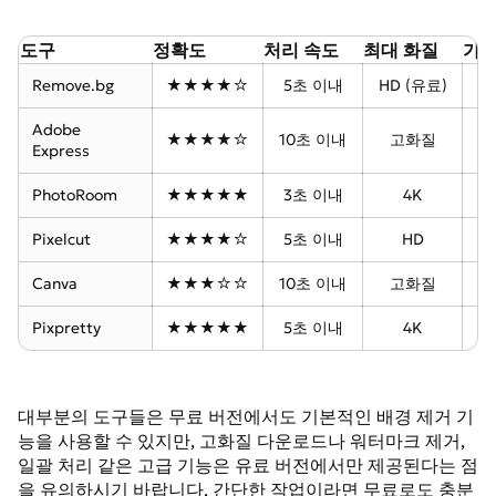
도구
정확도
처리 속도
최대 화질
가
Remove.bg
★★★★☆
5초 이내
HD (유료)
무
Adobe
★★★★☆
10초 이내
고화질
무
Express
PhotoRoom
★★★★★
3초 이내
4K
무
Pixelcut
★★★★☆
5초 이내
HD
무
Canva
★★★☆☆
10초 이내
고화질
Pixpretty
★★★★★
5초 이내
4K
무
대부분의 도구들은 무료 버전에서도 기본적인 배경 제거 기
능을 사용할 수 있지만, 고화질 다운로드나 워터마크 제거,
일괄 처리 같은 고급 기능은 유료 버전에서만 제공된다는 점
을 유의하시기 바랍니다. 간단한 작업이라면 무료로도 충분