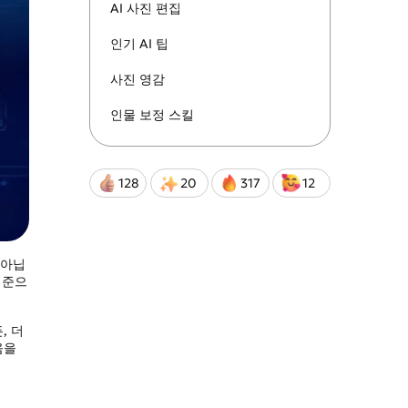
.
AI 사진 편집
인기 AI 팁
Qwen-Image-2.0-Pro
사진 영감
인물 보정 스킬
128
20
317
12
 아닙
기준으
, 더
움을