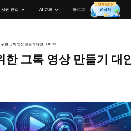
사진 편집
AI 효과
블로그
요금제
크리에이티브 AI 도구
일괄 편집
위한 그록 영상 만들기 대안 TOP 10
AI 가상 피팅
배경 일괄 제거
스텐실 생성기
위한 그록 영상 만들기 대
AI 이미지 설명기
사진 일괄 크기 조정
베이비 필터
AI 객체 제거기
사진 일괄 이름 변경
픽사 스타일 필터
GPT-Image-2.0
AI 이미지 확장
AI 애니메 효과
AI 이미지 확장
사진 → 유화
이미지 생성의 새로운 시대
사진을 즉시 확장하고
사진에 애니메 효과로
원하세요.
AI 액션 피규어 생성기
이미지 → 수채화
새로운 기능
새로운 기능
온라인 포토부스
AI 스티커 생성기
새로운 기능
포즈 제어, 다양한 모델 리소스, 완
50가지 이상의 인기 
설정 기능을 갖춘 새로운 AI 가상
Gemini AI 프롬프
에이티브 경험을 만나