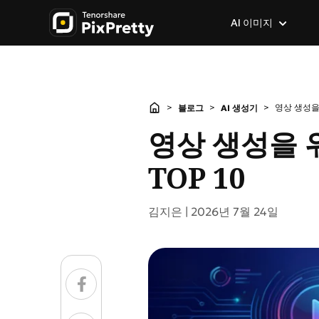
AI 이미지
AI 이미지 생성기
이미지 인기 기능
이미지 효과 및 필터
>
>
>
영상 생성을 
블로그
AI 생성기
이미지 → 이미지
AI 배경 제거
사진 → 애니메이션
영상 생성을 
텍스트 → 이미지
사진 배경 변경
지브리 스타일 AI
TOP 10
이미지 → 프롬프트
배경 지우기
AI 만화 생성기
김지은 |
2026년 7월 24일
GPT Image 2.0
배경 지우기AI 인물 보정
캐리커처 생성기
AI 이미지 번역
AI 캐릭터 생성기
이미지 → 스케치