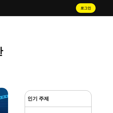
로그인
안
 잘린 영역을 자연스럽게 복
 생동감을 불어넣으세요!
인기 주제
전한 AI 맞춤
AI 효과를 통해 놀라운 크리
 피팅 기능을 만
트 30가지를 통해 멋진 커플
보세요!