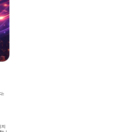
다:
미지
가합니