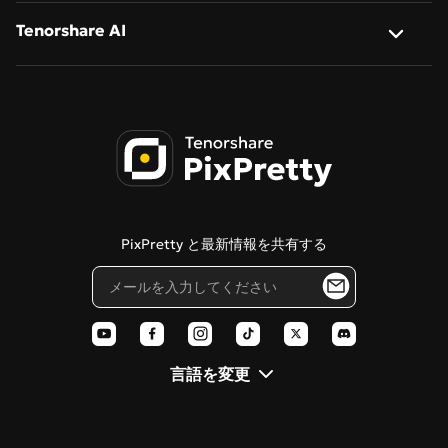
ジブリ風 AI スタイル
バッチ画像リネーム
私たちについて
Tenorshare AI
Qwen-Image-2.0
AI カートゥーン生成
バッチ画像変換
お問い合わせ
Qwen-Image-2.0-Pro
Tenorshare AI バイパス
写真をサイバーパンク風に変換
AI ポートレートレタッチ
プライバシーポリシー
Tenorshare AI 画像検出器
画像をスケッチ化
利用規約
PDNob オンラインエディター
ちびキャラ作成
クッキーポリシー
Tenorshare AI Diagrimo
ステンシル作成
PixPretty と最新情報を共有する
ブログ
ピクサー風フィルター
AI ポラロイド
言語を変更