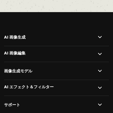
AI 画像生成
画像から画像生成
AI 画像編集
テキストから画像生成
AI 背景削除
画像生成モデル
AI 画像説明
画像背景変更
Nano Banana 2
AI エフェクト＆フィルター
AI オブジェクトリムーバー
バッチ画像編集
Nano Banana
AI 画像拡張
写真をアニメ化
バッチ画像リサイズ
サポート
Nano Banana Pro
AI フィギュア生成