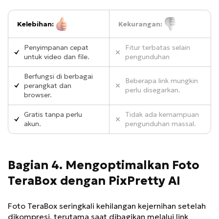
Kelebihan:
Kekurangan:
Penyimpanan cepat
Fitur terbatas selain
untuk video dan file.
pengunduhan
Berfungsi di berbagai
Beberapa link mungkin
perangkat dan
perlu disegarkan.
browser.
Gratis tanpa perlu
Tidak ada kemampuan
akun.
pengunduhan massal.
Bagian 4. Mengoptimalkan Foto
TeraBox dengan PixPretty AI
Foto TeraBox seringkali kehilangan kejernihan setelah
dikompresi, terutama saat dibagikan melalui link