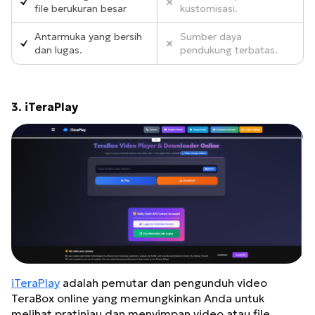
file berukuran besar
kustomisasi.
Antarmuka yang bersih
Sumber daya
dan lugas.
pendukung terbatas.
3. iTeraPlay
iTeraPlay
adalah pemutar dan pengunduh video
TeraBox online yang memungkinkan Anda untuk
melihat pratinjau dan menyimpan video atau file