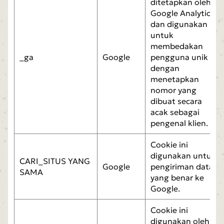
ditetapkan oleh
Google Analytics
dan digunakan
untuk
membedakan
_ga
Google
pengguna unik
dengan
menetapkan
nomor yang
dibuat secara
acak sebagai
pengenal klien.
Cookie ini
digunakan untuk
CARI_SITUS YANG
Google
pengiriman data
SAMA
yang benar ke
Google.
Cookie ini
digunakan oleh