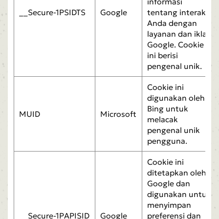
informasi
__Secure-1PSIDTS
Google
tentang interaksi
Anda dengan
layanan dan iklan
Google. Cookie
ini berisi
pengenal unik.
Cookie ini
digunakan oleh
Bing untuk
MUID
Microsoft
melacak
pengenal unik
pengguna.
Cookie ini
ditetapkan oleh
Google dan
digunakan untuk
menyimpan
__Secure-1PAPISID
Google
preferensi dan