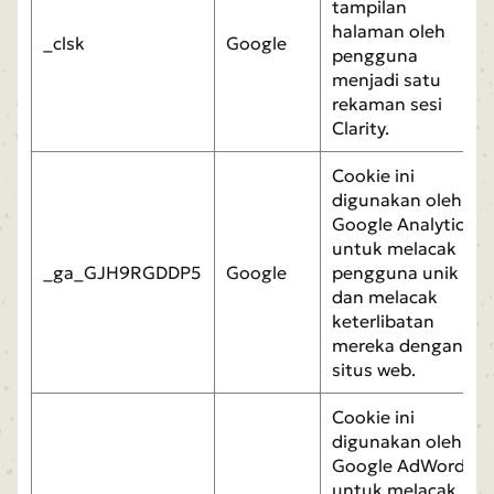
tampilan
halaman oleh
_clsk
Google
pengguna
menjadi satu
rekaman sesi
Clarity.
Cookie ini
digunakan oleh
Google Analytics
untuk melacak
_ga_GJH9RGDDP5
Google
pengguna unik
dan melacak
keterlibatan
mereka dengan
situs web.
Cookie ini
digunakan oleh
Google AdWords
untuk melacak