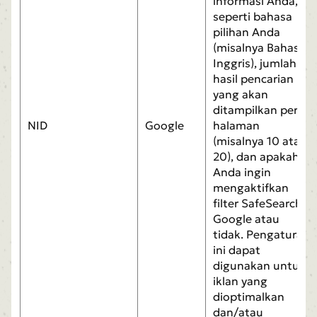
informasi Anda,
seperti bahasa
pilihan Anda
(misalnya Bahasa
Inggris), jumlah
hasil pencarian
yang akan
ditampilkan per
NID
Google
halaman
(misalnya 10 atau
20), dan apakah
Anda ingin
mengaktifkan
filter SafeSearch
Google atau
tidak. Pengaturan
ini dapat
digunakan untuk
iklan yang
dioptimalkan
dan/atau