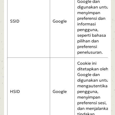
Google dan
digunakan untuk
menyimpan
preferensi dan
SSID
Google
informasi
pengguna,
seperti bahasa
pilihan dan
preferensi
penelusuran.
Cookie ini
ditetapkan oleh
Google dan
digunakan untuk
mengautentikasi
HSID
Google
pengguna,
menyimpan
preferensi sesi,
dan menjalankan
tindakan