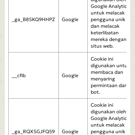
Google Analytics
untuk melacak
_ga_B8SKQ9HHPZ
Google
pengguna unik
dan melacak
keterlibatan
mereka dengan
situs web.
Cookie ini
digunakan untuk
membaca dan
__cflb
Google
menyaring
permintaan dari
bot.
Cookie ini
digunakan oleh
Google Analytics
untuk melacak
_ga_RQXSGJFQ59
Google
pengguna unik