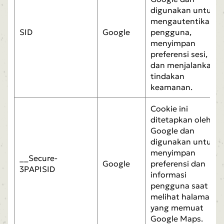
digunakan untuk
mengautentikasi
SID
Google
pengguna,
menyimpan
preferensi sesi,
dan menjalankan
tindakan
keamanan.
Cookie ini
ditetapkan oleh
Google dan
digunakan untuk
menyimpan
__Secure-
Google
preferensi dan
3PAPISID
informasi
pengguna saat
melihat halaman
yang memuat
Google Maps.