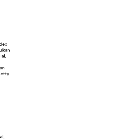
ideo
ulkan
ial,
kan
Getty
al,