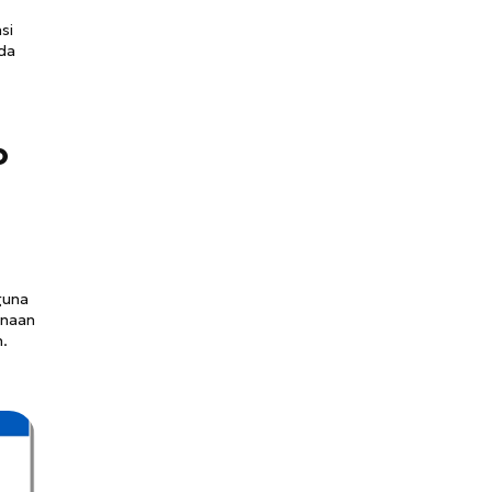
si
nda
o
guna
unaan
n.