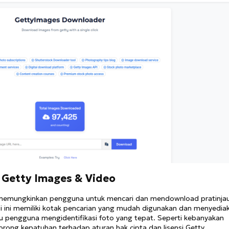
 Getty Images & Video
a memungkinkan pengguna untuk mencari dan mendownload pratinja
i ini memiliki kotak pencarian yang mudah digunakan dan menyedia
u pengguna mengidentifikasi foto yang tepat. Seperti kebanyakan
dorong kepatuhan terhadap aturan hak cipta dan lisensi Getty.