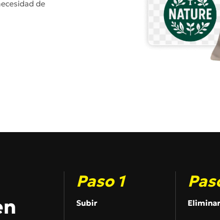
necesidad de
Paso 1
Pas
en
Subir
Elimina