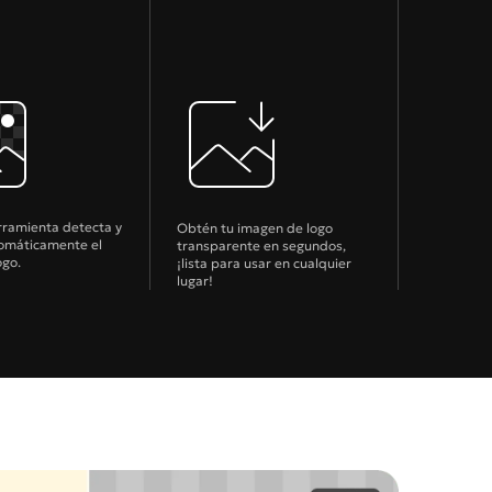
rramienta detecta y
Obtén tu imagen de logo
tomáticamente el
transparente en segundos,
ogo.
¡lista para usar en cualquier
lugar!