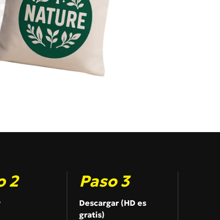
o 2
Paso 3
r
Descargar (HD es
gratis)