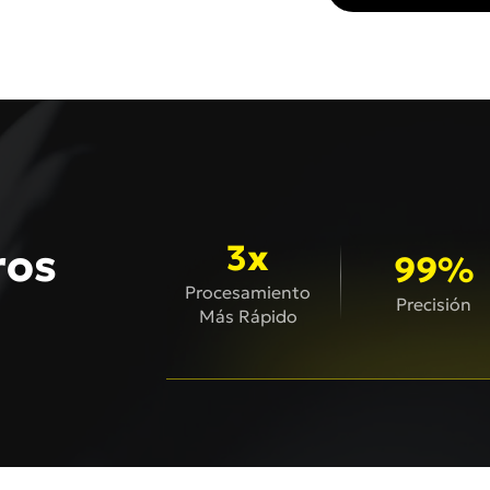
3x
ros
99%
Procesamiento
Precisión
Más Rápido