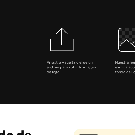
Arrastra y suelta o elige un
Nuestra he
archivo para subir tu imagen
elimina au
de logo.
fondo del l
do de