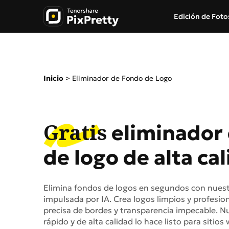
Edición de Foto
Popular en imágen
Creativo IA
Inicio
>
Eliminador de Fondo de Logo
Removedor de Fondos
Removedor de Objeto
Cambiar Fondo de Fo
Extensor de Imágenes
Gratis
eliminador
Desenfoque de Fondo
Cambiador de Ropa I
de logo de alta ca
Edición de Fotos por 
Generador de Figuras 
Borrador de Fondo
Generador de Ghostfa
Elimina fondos de logos en segundos con nues
impulsada por IA. Crea logos limpios y profesio
precisa de bordes y transparencia impecable. N
rápido y de alta calidad lo hace listo para sitios