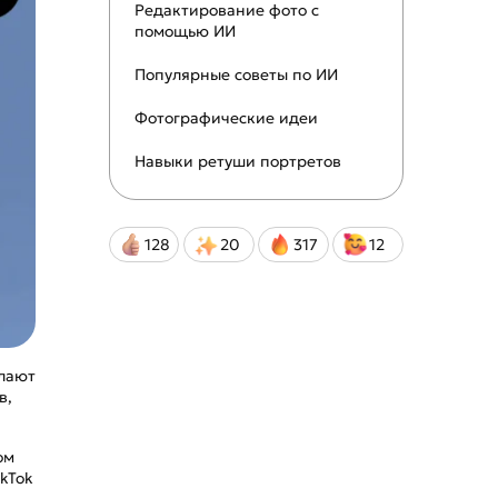
Редактирование фото с
помощью ИИ
Популярные советы по ИИ
Фотографические идеи
Навыки ретуши портретов
128
20
317
12
елают
в,
ом
kTok