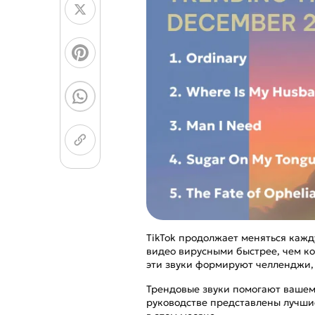
AI для генерации ли
призраков
TikTok продолжает меняться кажд
видео вирусными быстрее, чем к
эти звуки формируют челленджи,
Трендовые звуки помогают вашему
руководстве представлены лучшие