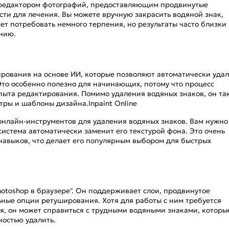
-редактором фотографий, предоставляющим продвинутые
исти для лечения. Вы можете вручную закрасить водяной знак,
ет потребовать немного терпения, но результаты часто близки 
нию.
ования на основе ИИ, которые позволяют автоматически удал
 Это особенно полезно для начинающих, потому что процесс
пыта редактирования. Помимо удаления водяных знаков, он та
ры и шаблоны дизайна.Inpaint Online
 онлайн-инструментов для удаления водяных знаков. Вам нужно
система автоматически заменит его текстурой фона. Это очень
 навыков, что делает его популярным выбором для быстрых
otoshop в браузере". Он поддерживает слои, продвинутое
ные опции ретуширования. Хотя для работы с ним требуется
я, он может справиться с трудными водяными знаками, которы
ностью удалить.