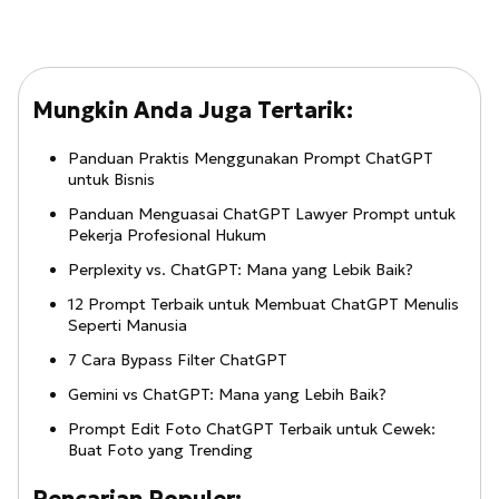
Mungkin Anda Juga Tertarik:
Panduan Praktis Menggunakan Prompt ChatGPT
untuk Bisnis
Panduan Menguasai ChatGPT Lawyer Prompt untuk
Pekerja Profesional Hukum
Perplexity vs. ChatGPT: Mana yang Lebik Baik?
12 Prompt Terbaik untuk Membuat ChatGPT Menulis
Seperti Manusia
7 Cara Bypass Filter ChatGPT
Gemini vs ChatGPT: Mana yang Lebih Baik?
Prompt Edit Foto ChatGPT Terbaik untuk Cewek:
Buat Foto yang Trending