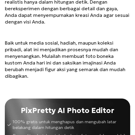
realistis hanya dalam hitungan detik. Dengan
bereksperimen dengan berbagai detail dan gaya,
Anda dapat menyempurnakan kreasi Anda agar sesuai
dengan visi Anda.
Baik untuk media sosial, hadiah, maupun koleksi
pribadi, alat ini menjadikan prosesnya mudah dan
menyenangkan. Mulailah membuat foto boneka
kustom Anda hari ini dan saksikan imajinasi Anda
berubah menjadi figur aksi yang semarak dan mudah
dibagikan.
PixPretty AI Photo Editor
100% gratis untuk menghapus dan mengubah latar
belakang dalam hitungan detik