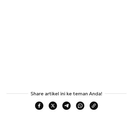
Share artikel ini ke teman Anda!