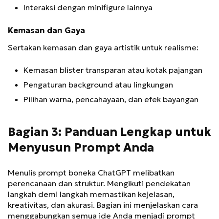
Interaksi dengan minifigure lainnya
Kemasan dan Gaya
Sertakan kemasan dan gaya artistik untuk realisme:
Kemasan blister transparan atau kotak pajangan
Pengaturan background atau lingkungan
Pilihan warna, pencahayaan, dan efek bayangan
Bagian 3: Panduan Lengkap untuk
Menyusun Prompt Anda
Menulis prompt boneka ChatGPT melibatkan
perencanaan dan struktur. Mengikuti pendekatan
langkah demi langkah memastikan kejelasan,
kreativitas, dan akurasi. Bagian ini menjelaskan cara
menggabungkan semua ide Anda menjadi prompt