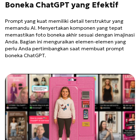
Boneka ChatGPT yang Efektif
Prompt yang kuat memiliki detail terstruktur yang
memandu AI. Menyertakan komponen yang tepat
memastikan foto boneka akhir sesuai dengan imajinasi
Anda. Bagian ini menguraikan elemen-elemen yang
perlu Anda pertimbangkan saat membuat prompt
boneka ChatGPT.