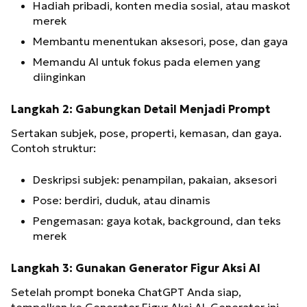
Hadiah pribadi, konten media sosial, atau maskot
merek
Membantu menentukan aksesori, pose, dan gaya
Memandu AI untuk fokus pada elemen yang
diinginkan
Langkah 2: Gabungkan Detail Menjadi Prompt
Sertakan subjek, pose, properti, kemasan, dan gaya.
Contoh struktur:
Deskripsi subjek: penampilan, pakaian, aksesori
Pose: berdiri, duduk, atau dinamis
Pengemasan: gaya kotak, background, dan teks
merek
Langkah 3: Gunakan Generator Figur Aksi AI
Setelah prompt boneka ChatGPT Anda siap,
tempelkan ke Generator Figur Aksi AI. Generator ini