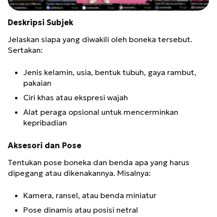
Deskripsi Subjek
Jelaskan siapa yang diwakili oleh boneka tersebut.
Sertakan:
Jenis kelamin, usia, bentuk tubuh, gaya rambut,
pakaian
Ciri khas atau ekspresi wajah
Alat peraga opsional untuk mencerminkan
kepribadian
Aksesori dan Pose
Tentukan pose boneka dan benda apa yang harus
dipegang atau dikenakannya. Misalnya:
Kamera, ransel, atau benda miniatur
Pose dinamis atau posisi netral