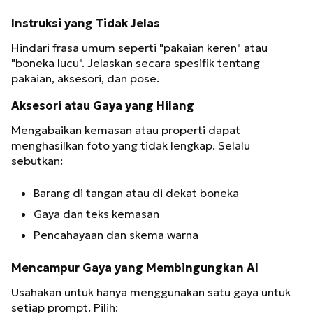
Instruksi yang Tidak Jelas
Hindari frasa umum seperti "pakaian keren" atau
"boneka lucu". Jelaskan secara spesifik tentang
pakaian, aksesori, dan pose.
Aksesori atau Gaya yang Hilang
Mengabaikan kemasan atau properti dapat
menghasilkan foto yang tidak lengkap. Selalu
sebutkan:
Barang di tangan atau di dekat boneka
Gaya dan teks kemasan
Pencahayaan dan skema warna
Mencampur Gaya yang Membingungkan AI
Usahakan untuk hanya menggunakan satu gaya untuk
setiap prompt. Pilih: