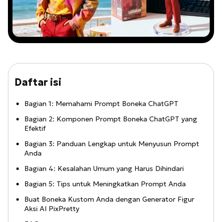
Daftar isi
Bagian 1: Memahami Prompt Boneka ChatGPT
Bagian 2: Komponen Prompt Boneka ChatGPT yang
Efektif
Bagian 3: Panduan Lengkap untuk Menyusun Prompt
Anda
Bagian 4: Kesalahan Umum yang Harus Dihindari
Bagian 5: Tips untuk Meningkatkan Prompt Anda
Buat Boneka Kustom Anda dengan Generator Figur
Aksi AI PixPretty