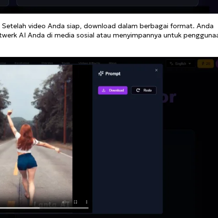
a
Setelah video Anda siap, download dalam berbagai format. Anda
twerk AI Anda di media sosial atau menyimpannya untuk pengguna