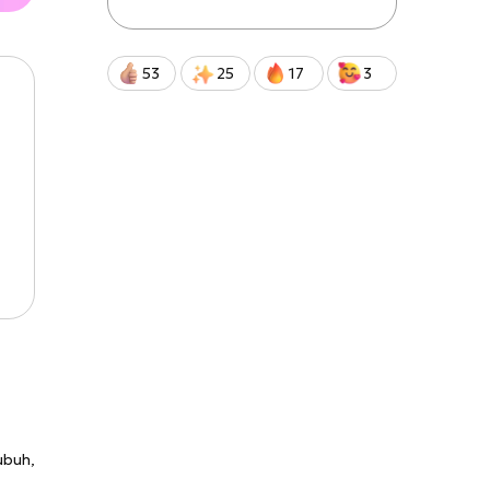
53
25
17
3
ubuh,