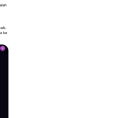
alah
aik.
a ke