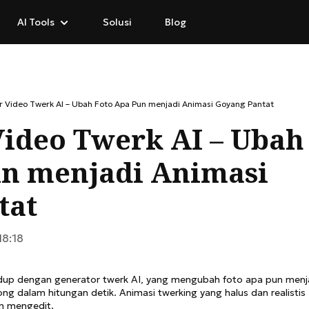
AI Tools
Solusi
Blog
opuler
Format & Size
AI Photo Editing
r Video Twerk AI – Ubah Foto Apa Pun menjadi Animasi Goyang Pantat
emover
er
PNG Maker
AI Image Translator
Video Twerk AI – Ubah
 Foto
r
Image Compressor
AI Portrait Retouching
un menjadi Animasi
Background 
AI Image Ext
Generator
Image Resizer
Remove phot
Uncrop and e
tat
100% free.
instantly.
ing
erator
PNG to JPG
What's NEW?
What's NEW?
d
JPG to PNG
Learn how to
Explore Nano
18:18
Pro for free w
reviews and c
WEBP to PNG
idup dengan generator twerk AI, yang mengubah foto apa pun menj
 dalam hitungan detik. Animasi twerking yang halus dan realistis
an mengedit.