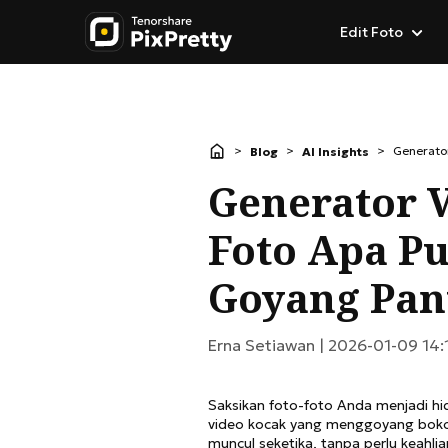
Edit Foto
Fitur Edit Foto P
AI Creative
>
>
>
Generato
Blog
AI Insights
AI Background R
AI Object Remov
Generator 
Ubah Background
AI Image Extende
Foto Apa P
Blur Background
AI Action Figure 
Goyang Pan
Batch Photo Edit
AI Ghostface Gen
Hapus Backgroun
Erna Setiawan |
2026-01-09 14:
Saksikan foto-foto Anda menjadi h
video kocak yang menggoyang bokong
muncul seketika, tanpa perlu keahli