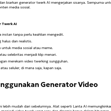
 dan biarkan generator twerk AI mengerjakan sisanya. Sempurna unt
nten media sosial.
 Twerk AI
 instan tanpa perlu keahlian mengedit.
halus dan realistis.
 untuk media sosial atau meme.
atau selebritas menjadi klip menari.
ngan merekam video twerking sungguhan.
tau seluler, di mana saja, kapan saja.
Menggunakan Generator Video
i lebih mudah dari sebelumnya. Alat seperti Lanta AI memungkinka
menjadi video twerk yang seru dan dinamis hanya dalam hitungan