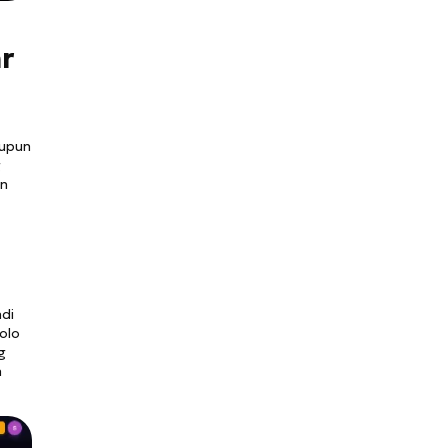
ar
aupun
g
an
di
olo
g
n