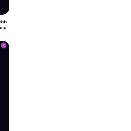
isis
loop