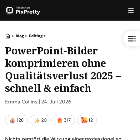
>
>
>
Blog
Editing
PowerPoint-Bilder
komprimieren ohne
Qualitätsverlust 2025 –
schnell & einfach
Emma Collins |
24. Juli 2026
128
20
317
12
Nichts zerstört die Wirkung einer professionellen