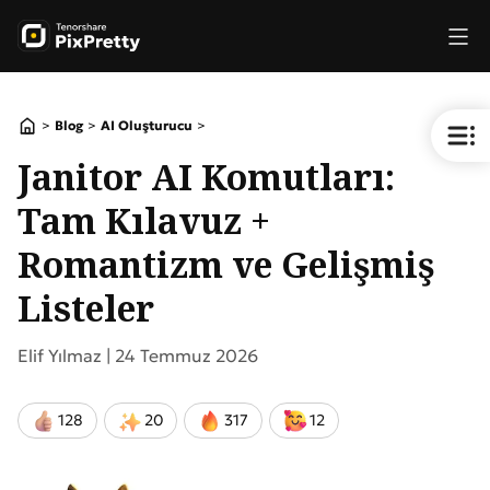
>
>
>
Blog
AI Oluşturucu
Janitor AI Komutları:
Tam Kılavuz +
Romantizm ve Gelişmiş
Listeler
Elif Yılmaz |
24 Temmuz 2026
128
20
317
12