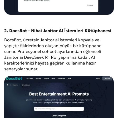
2. DocsBot – Nihai Janitor AI İstemleri Kütüphanesi
DocsBot, ücretsiz Janitor ai istemleri kopyala ve
yapıştır fikirlerinden oluşan büyük bir kütüphane
sunar. Profesyonel sohbet ayarlarından eğlenceli
Janitor ai DeepSeek R1 Rol yapımına kadar, AI
karakterlerinizi hayata geçiren kullanıma hazır
senaryolar sunar.