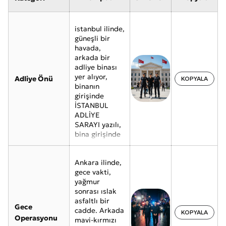
istanbul ilinde,
güneşli bir
havada,
arkada bir
adliye binası
yer alıyor,
Adliye Önü
KOPYALA
binanın
girişinde
İSTANBUL
ADLİYE
SARAYI yazılı,
bina girişinde
sağda ve solda
direk üzerinde
Ankara ilinde,
Türk bayrağı
gece vakti,
dalgalanıyor
yağmur
ve direklerin
sonrası ıslak
yanında polis
asfaltlı bir
memuru
Gece
cadde. Arkada
kıyafetli iki
KOPYALA
Operasyonu
mavi-kırmızı
adam