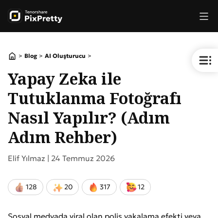
>
>
>
Blog
AI Oluşturucu
Yapay Zeka ile
Tutuklanma Fotoğrafı
Nasıl Yapılır? (Adım
Adım Rehber)
Elif Yılmaz |
24 Temmuz 2026
128
20
317
12
Sosyal medyada viral olan polis yakalama efekti veya