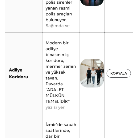
polis sirenleri
ellerinde silah
yanan resmi
nöbet tutuyor,
polis araçları
arkada bir kaç
bulunuyor.
insan
Sağımda ve
topluluğu
solumda polis
arkadan
memuru
geliyor flu
Modern bir
üniformalı iki
şekilde,
adliye
erkek,
yanımda iki
binasının iç
kollarımdan
polis memuru
koridoru,
tutarak beni
kıyafetli insan,
mermer zemin
yürütüyor.
ellerim
Adliye
ve yüksek
Ellerim önden
kelepçe ile
KOPYALA
Koridoru
tavan.
metal
bağlı, polis
Duvarda
kelepçeli.
memur
“ADALET
Üzerimde
kıyafetli iki
MÜLKÜN
koyu gri
adam
TEMELİDİR”
kapüşonlu
kollarıma
yazısı yer
sweatshirt,
girmiş
alıyor.
siyah kot
yanımda
Sağımda ve
pantolon ve
yürüyor,
İzmir’de sabah
solumda polis
siyah spor
üzerimde
saatlerinde,
üniformalı iki
ayakkabı var.
siyah gömlek,
dar bir
görevli beni
Yüzüm
altımda siyah