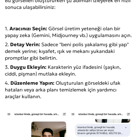
Bu görselleri oluştururken şu adımları izleyerek en hızlı
uzun palto,
detaylarını
sonuca ulaşabilirsiniz:
siyah pantolon
ultra koru.
ve deri botlar
var. Başım dik,
kameraya
1.
Aracınızı Seçin:
Görsel üretim yeteneği olan bir
kendinden
yapay zeka (Gemini, Midjourney vb.) uygulamasını açın.
emin bakış.
Ön açıda flaşlı
2.
Detay Verin:
Sadece "beni polis yakalamış gibi yap"
fotoğraf çeken
demek yerine; kıyafet, ışık ve mekanı yukarıdaki
gazeteci net.
promptlar gibi belirtin.
Sinematik
arka ışık,
3.
Duygu Ekleyin:
Karakterin yüz ifadesini (şaşkın,
hipergerçekçi
ciddi, pişman) mutlaka ekleyin.
kalite, yüz
4.
Düzenleme Yapın:
Oluşturulan görseldeki ufak
mimiklerini
hataları veya arka planı temizlemek için yardımcı
ultra koru.
araçlar kullanın.