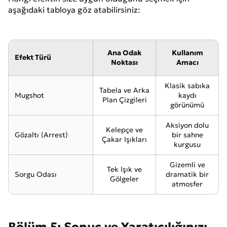
aşağıdaki tabloya göz atabilirsiniz:
Ana Odak
Kullanım
Efekt Türü
Noktası
Amacı
Klasik sabıka
Tabela ve Arka
Mugshot
kaydı
Plan Çizgileri
görünümü
Aksiyon dolu
Kelepçe ve
Gözaltı (Arrest)
bir sahne
Çakar Işıkları
kurgusu
Gizemli ve
Tek Işık ve
Sorgu Odası
dramatik bir
Gölgeler
atmosfer
Bölüm 5: Sonuç ve Yaratıcılığınızı