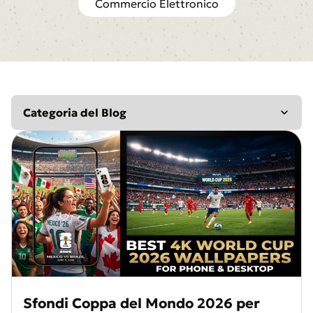
Commercio Elettronico
Categoria del Blog
Generatore AI
Social Media
Potenziante AI
Approfondimenti AI
Recensioni
Ispirazione
Ritocco
Modifica
Marketing
Design
Sfondi Coppa del Mondo 2026 per