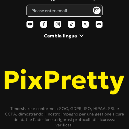
Blog
Filtro Pixar
Polaroid AI
Cambia lingua
Tenorshare è conforme a SOC, GDPR, ISO, HIPAA, SSL e
CCPA, dimostrando il nostro impegno per una gestione sicura
dei dati e l’adesione a rigorosi protocolli di sicurezza
verificati.