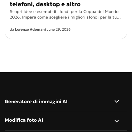
telefoni, desktop e altro
Scopri idee e esempi di sfondi per la Coppa del Mondo
2026. Impara come scegliere i migliori sfondi per la tua
squadra, il tuo dispositivo o il tuo stile, e crea anche
versioni personalizzate!
da
Lorenzo Adomani
June 29, 2026
Generatore di immagini AI
Immagine a immagine
Modifica foto AI