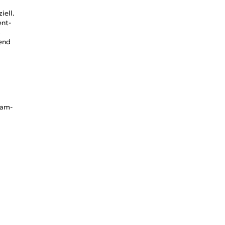
iell.
ent-
s
gend
ram-