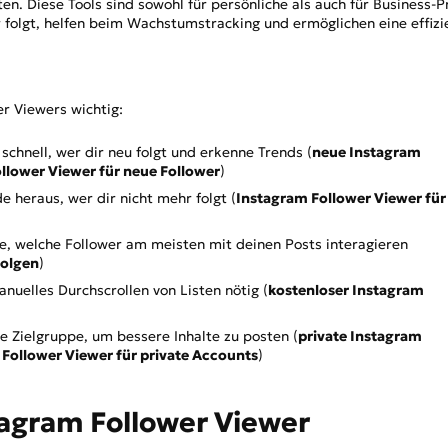
en. Diese Tools sind sowohl für persönliche als auch für Business-Pr
ren Instagram Follower Viewer wählst
dir folgt, helfen beim Wachstumstracking und ermöglichen eine effizi
effektiv analysieren
 PixPretty AI verbessern
er Viewers wichtig:
Follower Viewern
schnell, wer dir neu folgt und erkenne Trends (
neue Instagram
llower Viewer für neue Follower
)
e heraus, wer dir nicht mehr folgt (
Instagram Follower Viewer für
e, welche Follower am meisten mit deinen Posts interagieren
folgen
)
elles Durchscrollen von Listen nötig (
kostenloser Instagram
e Zielgruppe, um bessere Inhalte zu posten (
private Instagram
Follower Viewer für private Accounts
)
stagram Follower Viewer