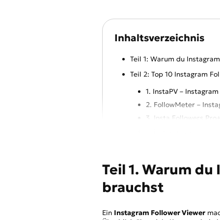
Inhaltsverzeichnis
Teil 1: Warum du Instagram
Teil 2: Top 10 Instagram Fo
1. InstaPV – Instagram
2. FollowMeter – Inst
3. Insta Followers Pro
4. Iconosquare
5. Unfollowers Follow
6. SocialBlade oder S
Teil 1. Warum du
7. NapoleonCat – Inst
brauchst
8. Kicksta
9. Crowdfire
10. Followers Pro+ für
Ein
Instagram Follower Viewer
mach