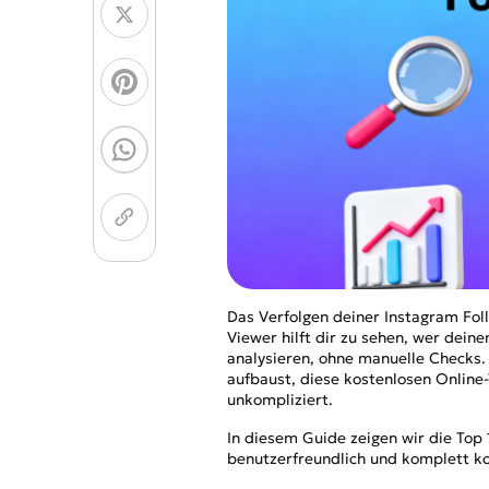
Malvorlagen-Generat
Bildmodelle
Chibi-Maker
NEU
GPT Image 2
Nano 
Das Verfolgen deiner Instagram Follo
Viewer hilft dir zu sehen, wer dein
analysieren, ohne manuelle Checks. 
aufbaust, diese kostenlosen Online
unkompliziert.
In diesem Guide zeigen wir die Top 
benutzerfreundlich und komplett ko