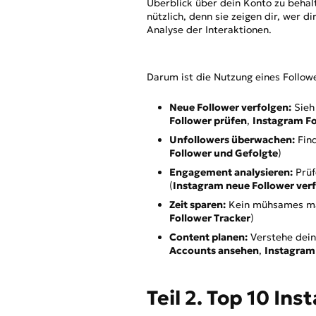
Überblick über dein Konto zu behalt
Teil 3: Wie du einen siche
nützlich, denn sie zeigen dir, wer 
Analyse der Interaktionen.
Teil 4: Instagram Follower 
Teil 5: Instagram Fotos mit
Darum ist die Nutzung eines Follow
Teil 6: FAQs zu Instagram 
Neue Follower verfolgen:
Sieh 
Follower prüfen
,
Instagram Fo
Unfollowers überwachen:
Find
Follower und Gefolgte
)
Engagement analysieren:
Prüf
(
Instagram neue Follower ver
Zeit sparen:
Kein mühsames manu
Follower Tracker
)
Content planen:
Verstehe dein
Accounts ansehen
,
Instagram 
Teil 2. Top 10 In