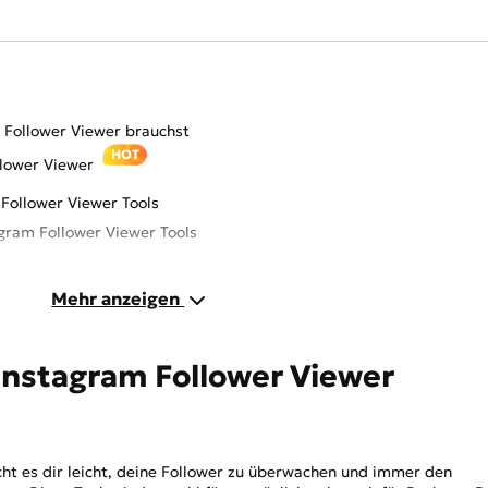
 Follower Viewer brauchst
HOT
llower Viewer
 Follower Viewer Tools
agram Follower Viewer Tools
+
Mehr anzeigen
ers+
hortimize
 Instagram Follower Viewer
agram Followers App
 Instagram
t es dir leicht, deine Follower zu überwachen und immer den