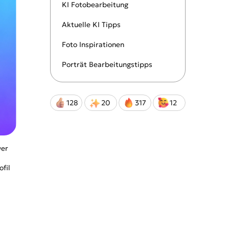
 KI-
eatives Erlebnis!
KI Fotobearbeitung
isungen!
Aktuelle KI Tipps
Foto Inspirationen
Qwen-Image-2.0-Pro
Porträt Bearbeitungstipps
128
20
317
12
wer
ofil