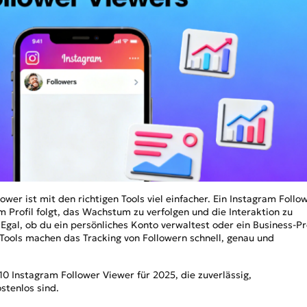
Modellvorlagen und vollständig
beeindruckendes kr
or
Alle Effekte
gestützten, anpassbaren Anwe
NEU
TOP
Banana 2
Nano Banana Pro
Qwen-Image-2.0
wer ist mit den richtigen Tools viel einfacher. Ein Instagram Follo
em Profil folgt, das Wachstum zu verfolgen und die Interaktion zu
Egal, ob du ein persönliches Konto verwaltest oder ein Business-Pr
-Tools machen das Tracking von Followern schnell, genau und
10 Instagram Follower Viewer für 2025, die zuverlässig,
stenlos sind.