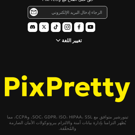
فلتر بيكسار
بولارويد بالذكاء الاصطناعي
تغيير اللغة
تينورشير متوافق مع SOC، GDPR، ISO، HIPAA، SSL، وCCPA، مما
يُظهر التزامنا بإدارة بيانات آمنة والالتزام ببروتوكولات الأمان الصارمة
والمُحقّقة.