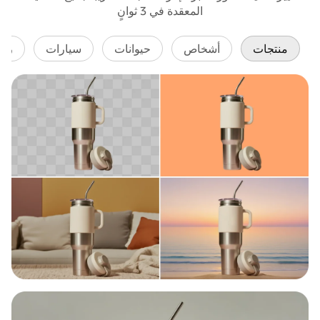
المعقدة في 3 ثوانٍ
منتجات
أشخاص
حيوانات
سيارات
رس